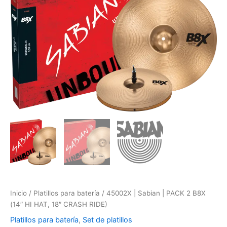
PACK
2
B8X
(14"
HI
HAT,
18"
CRASH
RIDE)
cantidad
Inicio
/
Platillos para batería
/ 45002X | Sabian | PACK 2 B8X
(14″ HI HAT, 18″ CRASH RIDE)
Platillos para batería
,
Set de platillos