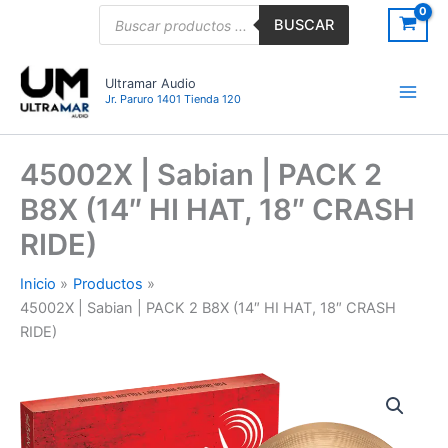
Ir
Búsqueda
BUSCAR
de
al
productos
contenido
Ultramar Audio
Jr. Paruro 1401 Tienda 120
45002X | Sabian | PACK 2
B8X (14″ HI HAT, 18″ CRASH
RIDE)
Inicio
Productos
45002X | Sabian | PACK 2 B8X (14″ HI HAT, 18″ CRASH
RIDE)
45002X
|
Sabian
|