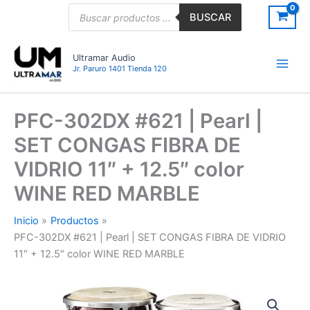
Ir
Búsqueda
BUSCAR
de
al
productos
contenido
Ultramar Audio
Jr. Paruro 1401 Tienda 120
PFC-302DX #621 | Pearl |
SET CONGAS FIBRA DE
VIDRIO 11″ + 12.5″ color
WINE RED MARBLE
Inicio
Productos
PFC-302DX #621 | Pearl | SET CONGAS FIBRA DE VIDRIO
11″ + 12.5″ color WINE RED MARBLE
PFC-
302DX