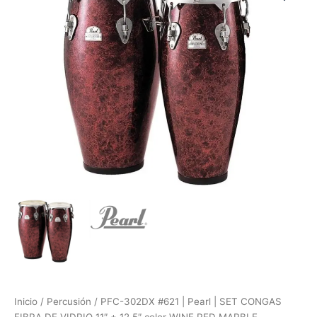
#621
|
Pearl
|
SET
CONGAS
FIBRA
DE
VIDRIO
11"
+
12.5"
color
WINE
RED
MARBLE
cantidad
Inicio
/
Percusión
/ PFC-302DX #621 | Pearl | SET CONGAS