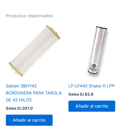
Productos relacionados
Sabian SBHY42
LP LP440 Shake-It LP®
BORDONERA PARA TAROLA
Soles S/.
82.8
DE 42 HILOS
Añadir al carrito
Soles S/.
207.0
Añadir al carrito