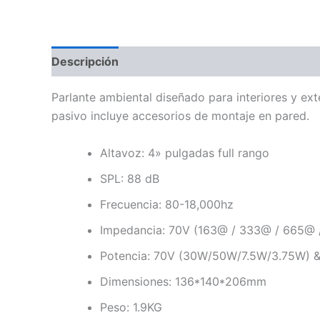
Descripción
Información adicional
Valoraci
Parlante ambiental diseñado para interiores y ext
pasivo incluye accesorios de montaje en pared.
Altavoz: 4» pulgadas full rango
SPL: 88 dB
Frecuencia: 80-18,000hz
Impedancia: 70V (163@ / 333@ / 665@ 
Potencia: 70V (30W/50W/7.5W/3.75W) 
Dimensiones: 136*140*206mm
Peso: 1.9KG