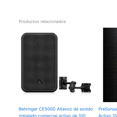
Productos relacionados
Behringer CE500D Altavoz de sonido
PreSonus 
instalado comercial activo de 100
Activo 1