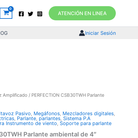
ATENCIÓN EN LINEA
LOG
Iniciar Sesión
z Amplificado
/ PERFECTION CSB30TWH Parlante
ltavoz Pasivo
,
Megáfonos
,
Mezcladores digitales
,
ctricas
,
Parlante
,
parlantes
,
Sistema P.A
ra Instrumento de viento
,
Soporte para parlante
0TWH Parlante ambiental de 4″