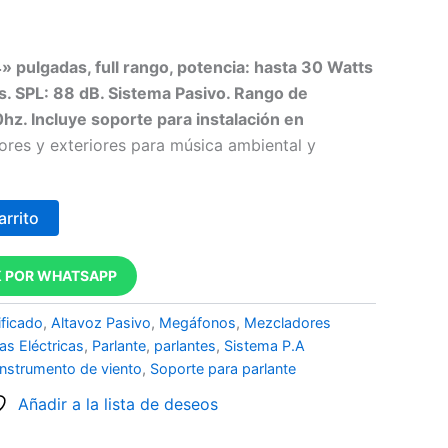
» pulgadas, full rango, potencia: hasta 30 Watts
. SPL: 88 dB. Sistema Pasivo. Rango de
z. Incluye soporte para instalación en
iores y exteriores para música ambiental y
arrito
 POR WHATSAPP
ificado
,
Altavoz Pasivo
,
Megáfonos
,
Mezcladores
as Eléctricas
,
Parlante
,
parlantes
,
Sistema P.A
Instrumento de viento
,
Soporte para parlante
Añadir a la lista de deseos