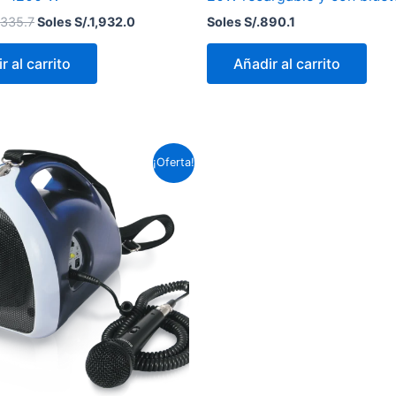
,335.7
Soles S/.
1,932.0
Soles S/.
890.1
r al carrito
Añadir al carrito
El
El
¡Oferta!
precio
precio
original
actual
era:
es:
Soles
Soles
S/.388.1.
S/.379.5.