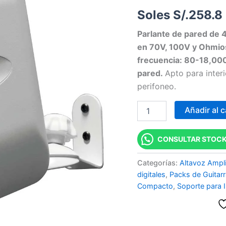
Soles S/.
258.8
Parlante de pared de 4
en 70V, 100V y Ohmios
frecuencia: 80-18,000h
pared.
Apto para inter
perifoneo.
Añadir al c
CONSULTAR STOCK
Categorías:
Altavoz Ampl
digitales
,
Packs de Guitarr
Compacto
,
Soporte para 