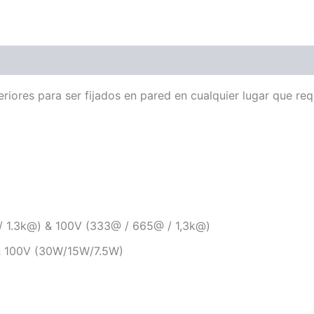
ones (0)
eriores para ser fijados en pared en cualquier lugar que re
/ 1.3k@) & 100V (333@ / 665@ / 1,3k@)
& 100V (30W/15W/7.5W)