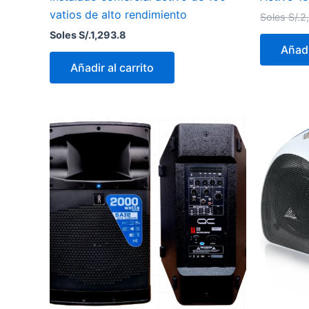
vatios de alto rendimiento
Soles S/.
2
Soles S/.
1,293.8
Añadi
Añadir al carrito