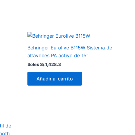
Behringer Eurolive B115W Sistema de
altavoces PA activo de 15″
Soles S/.
1,428.3
Añadir al carrito
il de
ooth