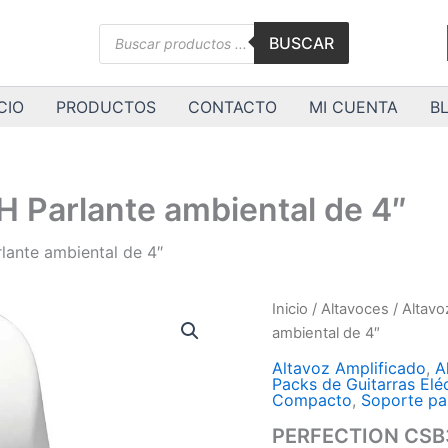
Búsqueda
BUSCAR
de
productos
CIO
PRODUCTOS
CONTACTO
MI CUENTA
B
arlante ambiental de 4″
nte ambiental de 4″
PERFECTION
Inicio
/
Altavoces
/
Altavo
CSB30TWH
ambiental de 4″
Parlante
ambiental
Altavoz Amplificado
,
A
Packs de Guitarras Elé
de
Compacto
,
Soporte pa
4"
cantidad
PERFECTION CSB3