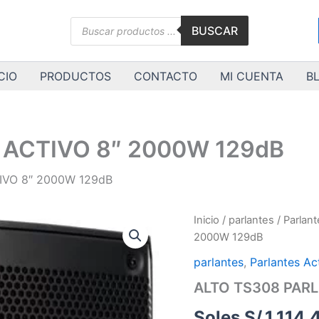
Búsqueda
BUSCAR
de
productos
CIO
PRODUCTOS
CONTACTO
MI CUENTA
B
 ACTIVO 8″ 2000W 129dB
IVO 8″ 2000W 129dB
ALTO
Inicio
/
parlantes
/
Parlant
TS308
2000W 129dB
PARLANTE
ACTIVO
parlantes
,
Parlantes Ac
8"
ALTO TS308 PARL
2000W
129dB
Soles S/.
1,114.
cantidad