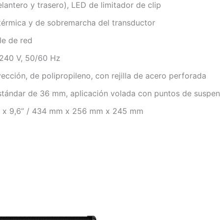
lantero y trasero), LED de limitador de clip
n térmica y de sobremarcha del transductor
le de red
–240 V, 50/60 Hz
ección, de polipropileno, con rejilla de acero perforada
estándar de 36 mm, aplicación volada con puntos de suspen
10,1” x 9,6” / 434 mm x 256 mm x 245 mm
El
precio
original
era: