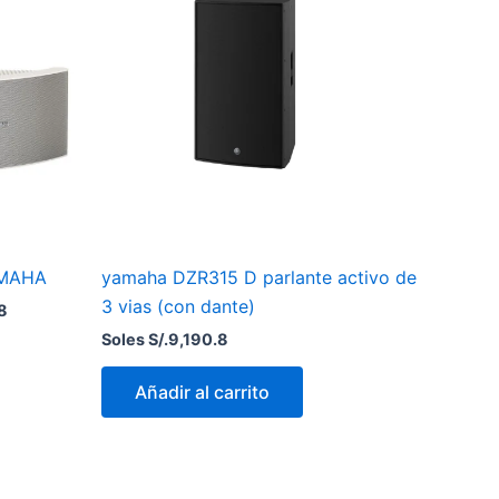
Soles
S/.1,738.8.
AMAHA
yamaha DZR315 D parlante activo de
3 vias (con dante)
8
Soles S/.
9,190.8
Añadir al carrito