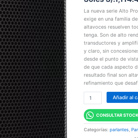
La nueva serie Alto Pr
exige en una familia d
altavoces resuelven to
tenga. Son de alto ren
transductores y amplif
y claro, sin concesione
desde el punto de vist
de que cada aspecto de
resultado final son alt
refinamiento que desafí
Añadir al c
CONSULTAR STOCK
Categorías:
parlantes
,
Par