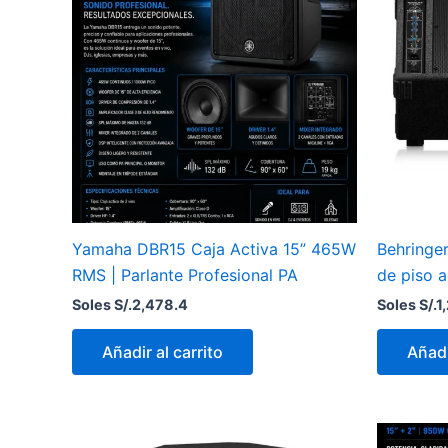
Yamaha DBR15 Caja Activa 15” 465W
Behringe
RMS | Parlante Profesional PA
de piso 
Soles S/.
2,478.4
Soles S/.
1
Añadir al carrito
Añadi