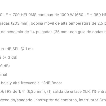
300 LF + 700 HF) RMS continuo de 1000 W (650 LF + 350 H
lgadas (203 mm), bobina móvil de alta temperatura de 2,5
 de neodimio de 1,4 pulgadas (35 mm) con guía de ondas d
nuo (dB SPL @ 1 m)
z (+ 3 dB)
10 dB)
inal
e baja y alta frecuencia +3dB Boost
/TRS de 1/4” (6,35 mm), (1) salida de enlace XLR, (1) entr
ncendido/apagado, interruptor de contorno, interruptor Gro