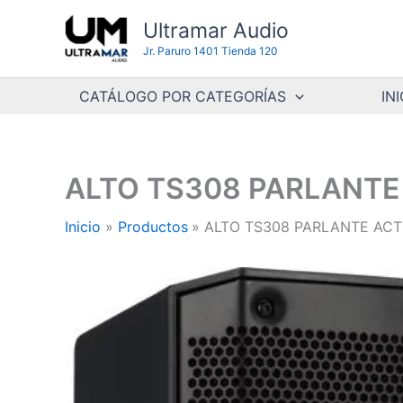
Ir
Ultramar Audio
al
Jr. Paruro 1401 Tienda 120
contenido
CATÁLOGO POR CATEGORÍAS
INI
ALTO TS308 PARLANTE
Inicio
Productos
ALTO TS308 PARLANTE ACT