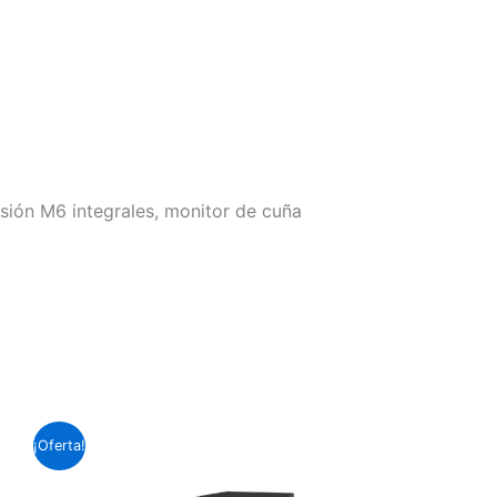
sión M6 integrales, monitor de cuña
El
¡Oferta!
precio
actual
es: