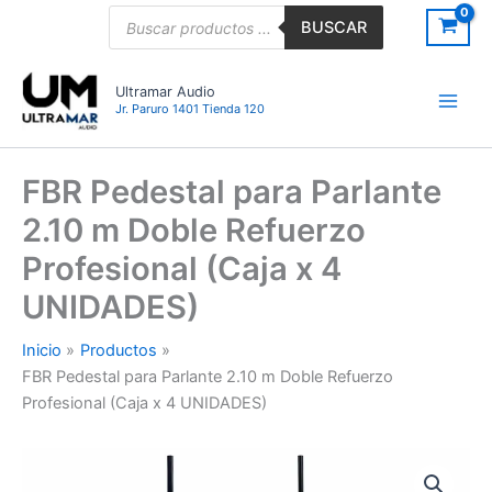
Ir
Búsqueda
BUSCAR
de
al
productos
contenido
Ultramar Audio
Jr. Paruro 1401 Tienda 120
FBR Pedestal para Parlante
2.10 m Doble Refuerzo
Profesional (Caja x 4
UNIDADES)
Inicio
Productos
FBR Pedestal para Parlante 2.10 m Doble Refuerzo
Profesional (Caja x 4 UNIDADES)
FBR
Pedestal