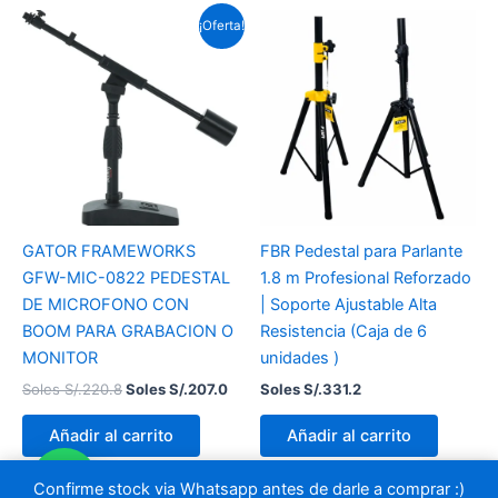
El
El
¡Oferta!
precio
precio
original
actual
era:
es:
Soles
Soles
S/.220.8.
S/.207.0.
GATOR FRAMEWORKS
FBR Pedestal para Parlante
GFW-MIC-0822 PEDESTAL
1.8 m Profesional Reforzado
DE MICROFONO CON
| Soporte Ajustable Alta
BOOM PARA GRABACION O
Resistencia (Caja de 6
MONITOR
unidades )
Soles S/.
220.8
Soles S/.
207.0
Soles S/.
331.2
Añadir al carrito
Añadir al carrito
Confirme stock via Whatsapp antes de darle a comprar :)