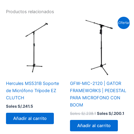
Productos relacionados
El
El
¡Oferta!
precio
prec
original
actu
era:
es:
Soles
Sole
S/.238.1.
S/.20
Hercules MS531B Soporte
GFW-MIC-2120 | GATOR
de Micrófono Trípode EZ
FRAMEWORKS | PEDESTAL
CLUTCH
PARA MICROFONO CON
BOOM
Soles S/.
241.5
Soles S/.
238.1
Soles S/.
200.1
Añadir al carrito
Añadir al carrito