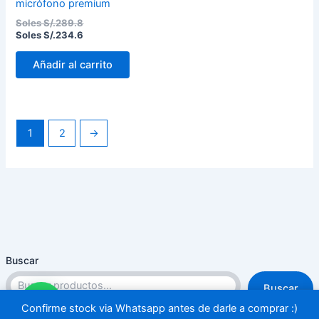
micrófono premium
Soles S/.
289.8
Soles S/.
234.6
Añadir al carrito
1
2
→
Buscar
Buscar
Confirme stock via Whatsapp antes de darle a comprar :)