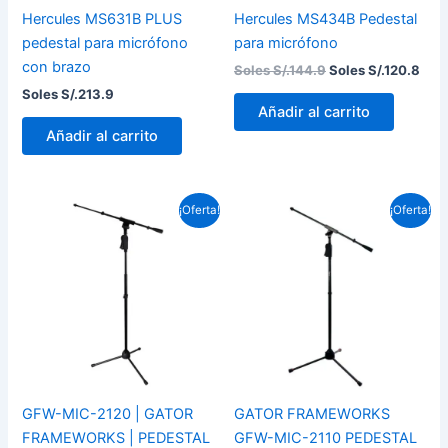
Hercules MS631B PLUS
Hercules MS434B Pedestal
pedestal para micrófono
para micrófono
con brazo
Soles S/.
144.9
Soles S/.
120.8
Soles S/.
213.9
Añadir al carrito
Añadir al carrito
El
El
El
El
¡Oferta!
¡Oferta!
precio
precio
precio
pre
original
actual
original
act
era:
es:
era:
es:
Soles
Soles
Soles
Sol
S/.238.1.
S/.200.1.
S/.224.3.
S/.1
GFW-MIC-2120 | GATOR
GATOR FRAMEWORKS
FRAMEWORKS | PEDESTAL
GFW-MIC-2110 PEDESTAL