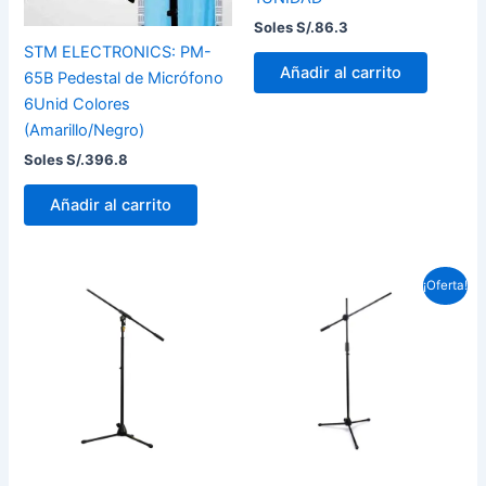
Soles S/.
86.3
STM ELECTRONICS: PM-
Añadir al carrito
65B Pedestal de Micrófono
6Unid Colores
(Amarillo/Negro)
Soles S/.
396.8
Añadir al carrito
El
El
¡Oferta!
precio
prec
original
actu
era:
es:
Soles
Sole
S/.144.9.
S/.1