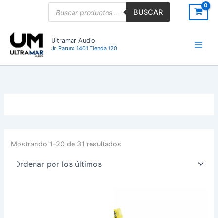
Ordenado
Ir
Búsqueda
por
BUSCAR
de
los
al
últimos
productos
contenido
Ultramar Audio
Jr. Paruro 1401 Tienda 120
Mostrando 1–20 de 31 resultados