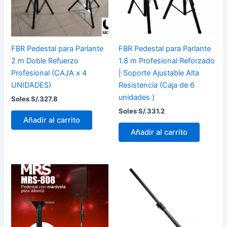
FBR Pedestal para Parlante
FBR Pedestal para Parlante
2 m Doble Refuerzo
1.8 m Profesional Reforzado
Profesional (CAJA x 4
| Soporte Ajustable Alta
UNIDADES)
Resistencia (Caja de 6
unidades )
Soles S/.
327.8
Soles S/.
331.2
Añadir al carrito
Añadir al carrito