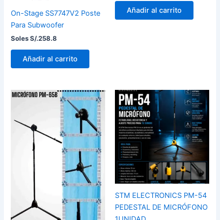
Añadir al carrito
On-Stage SS7747V2 Poste
Para Subwoofer
Soles S/.
258.8
Añadir al carrito
STM ELECTRONICS PM-54
PEDESTAL DE MICRÓFONO
1UNIDAD