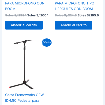
PARA MICROFONO CON
PARA MICROFONO TIPO
BOOM
HERCULES CON BOOM
Soles S/.
238.1
Soles S/.
200.1
Soles S/.
224.3
Soles S/.
165.6
Añadir al carrito
Añadir al carrito
El
El
¡Oferta!
precio
precio
original
actual
era:
es:
Soles
Soles
S/.289.8.
S/.234.6.
Gator Frameworks GFW-
ID-MIC Pedestal para