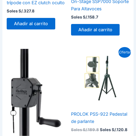
On-Stage SSP7000 Soporte
trípode con EZ clutch oculto
Para Altavoces
Soles S/.
327.8
Soles S/.
158.7
Añadir al carrito
Añadir al carrito
El
El
¡Oferta!
precio
prec
original
actu
era:
es:
Soles
Sole
S/.189.8.
S/.1
PROLOK PSS-922 Pedestal
de parlante
Soles S/.
189.8
Soles S/.
120.8