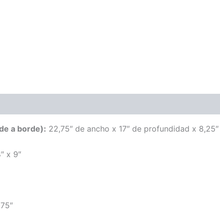
de a borde):
22,75″ de ancho x 17″ de profundidad x 8,25″ 
″ x 9″
75″