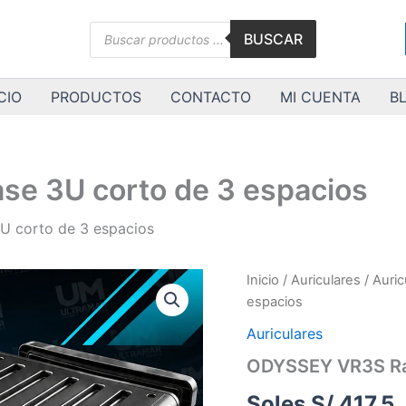
Búsqueda
BUSCAR
de
productos
CIO
PRODUCTOS
CONTACTO
MI CUENTA
B
e 3U corto de 3 espacios
 corto de 3 espacios
ODYSSEY
Inicio
/
Auriculares
/
Auric
VR3S
espacios
Rack
Case
Auriculares
3U
ODYSSEY VR3S Rac
corto
de
Soles S/.
417.5
3