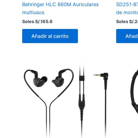
Behringer HLC 660M Auriculares
SD251-BT 
multiusos
de monit
Soles S/.
165.6
Soles S/.
2
Añadir al carrito
Añadi