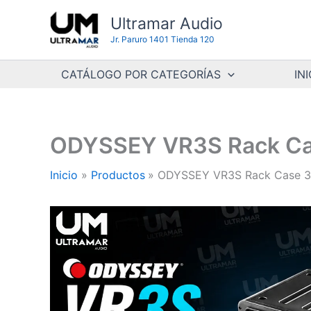
Ir
Ultramar Audio
al
Jr. Paruro 1401 Tienda 120
contenido
CATÁLOGO POR CATEGORÍAS
INI
ODYSSEY VR3S Rack Cas
Inicio
Productos
ODYSSEY VR3S Rack Case 3U