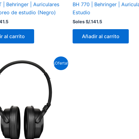
| Behringer | Auriculares
BH 770 | Behringer | Auricul
oreo de estudio (Negro)
Estudio
41.5
Soles S/.
141.5
r al carrito
Añadir al carrito
El
El
¡Oferta!
precio
precio
original
actual
era:
es:
Soles
Soles
S/.207.0.
S/.182.9.