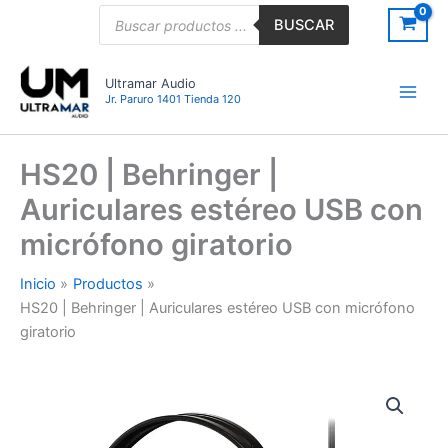
Ir
Búsqueda
BUSCAR
de
al
productos
contenido
Ultramar Audio
Jr. Paruro 1401 Tienda 120
HS20 | Behringer |
Auriculares estéreo USB con
micrófono giratorio
Inicio
Productos
HS20 | Behringer | Auriculares estéreo USB con micrófono
giratorio
HS20
|
Behringer
|