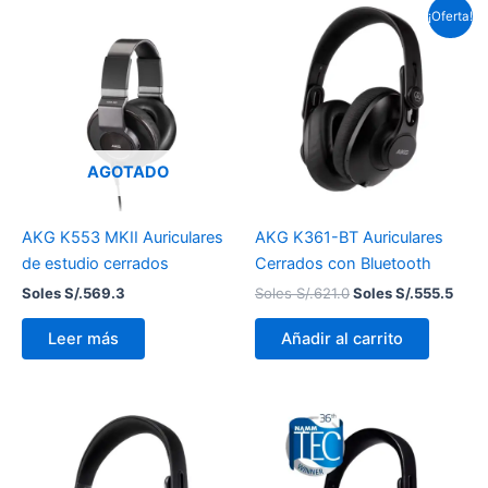
El
El
¡Oferta!
precio
prec
original
actu
era:
es:
Soles
Sole
S/.621.0.
S/.55
AGOTADO
AKG K553 MKII Auriculares
AKG K361-BT Auriculares
de estudio cerrados
Cerrados con Bluetooth
Soles S/.
569.3
Soles S/.
621.0
Soles S/.
555.5
Leer más
Añadir al carrito