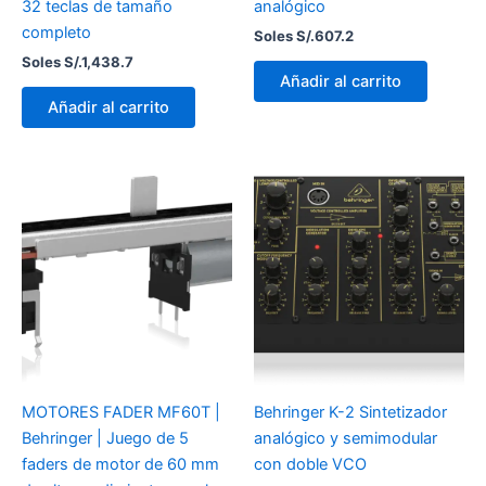
32 teclas de tamaño
analógico
completo
Soles S/.
607.2
Soles S/.
1,438.7
Añadir al carrito
Añadir al carrito
MOTORES FADER MF60T |
Behringer K-2 Sintetizador
Behringer | Juego de 5
analógico y semimodular
faders de motor de 60 mm
con doble VCO