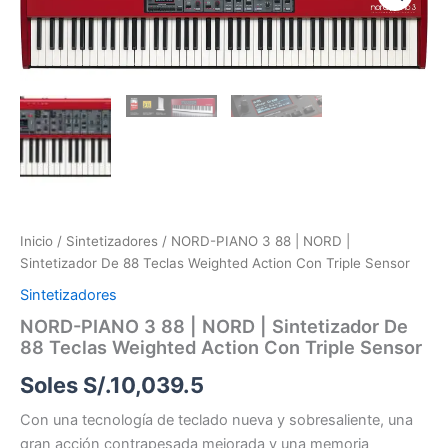
3
88
|
NORD
|
Sintetizador
De
88
Teclas
Weighted
Action
Con
Inicio
/
Sintetizadores
/ NORD-PIANO 3 88 | NORD |
Triple
Sintetizador De 88 Teclas Weighted Action Con Triple Sensor
Sensor
cantidad
Sintetizadores
NORD-PIANO 3 88 | NORD | Sintetizador De
88 Teclas Weighted Action Con Triple Sensor
Soles S/.
10,039.5
Con una tecnología de teclado nueva y sobresaliente, una
gran acción contrapesada mejorada y una memoria