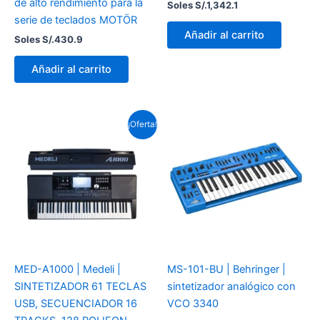
de alto rendimiento para la
Soles S/.
1,342.1
serie de teclados MOTÖR
Añadir al carrito
Soles S/.
430.9
Añadir al carrito
El
El
¡Oferta!
precio
precio
original
actual
era:
es:
Soles
Soles
S/.1,832.0.
S/.1,504.2.
MED-A1000 | Medeli |
MS-101-BU | Behringer |
SINTETIZADOR 61 TECLAS
sintetizador analógico con
USB, SECUENCIADOR 16
VCO 3340