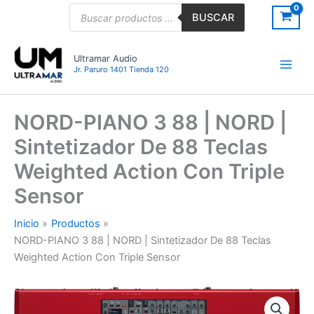
Ir
Búsqueda
BUSCAR
de
al
productos
contenido
Ultramar Audio
Jr. Paruro 1401 Tienda 120
NORD-PIANO 3 88 | NORD |
Sintetizador De 88 Teclas
Weighted Action Con Triple
Sensor
Inicio
Productos
NORD-PIANO 3 88 | NORD | Sintetizador De 88 Teclas
Weighted Action Con Triple Sensor
NORD-
PIANO