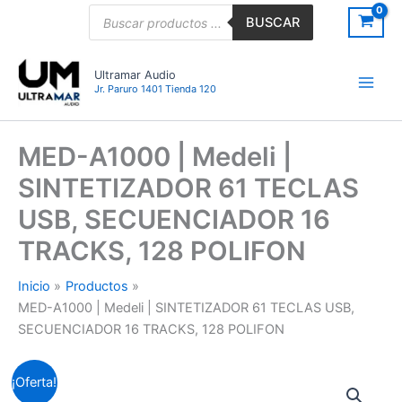
Ir
Búsqueda
BUSCAR
de
al
productos
contenido
Ultramar Audio
Jr. Paruro 1401 Tienda 120
MED-A1000 | Medeli |
SINTETIZADOR 61 TECLAS
USB, SECUENCIADOR 16
TRACKS, 128 POLIFON
Inicio
Productos
MED-A1000 | Medeli | SINTETIZADOR 61 TECLAS USB,
SECUENCIADOR 16 TRACKS, 128 POLIFON
MED-
El
El
¡Oferta!
A1000