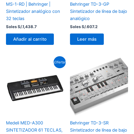
MS-1-RD | Behringer |
Behringer TD-3-GP
Sintetizador analógico con
Sintetizador de línea de bajo
32 teclas
analógico
Soles S/.
1,438.7
Soles S/.
607.2
Añadir al carrito
Leer más
El
El
¡Oferta!
precio
precio
original
actual
era:
es:
Soles
Soles
S/.959.1.
S/.810.8.
Medeli MED-A300
Behringer TD-3-SR
SINTETIZADOR 61 TECLAS,
Sintetizador de línea de bajo