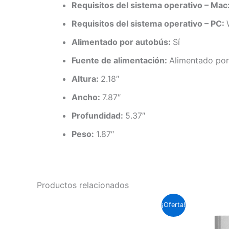
Requisitos del sistema operativo – Mac
Requisitos del sistema operativo – PC:
Alimentado por autobús:
Sí
Fuente de alimentación:
Alimentado po
Altura:
2.18″
Ancho:
7.87″
Profundidad:
5.37″
Peso:
1.87″
Productos relacionados
El
El
¡Oferta!
precio
precio
original
actual
era:
es: