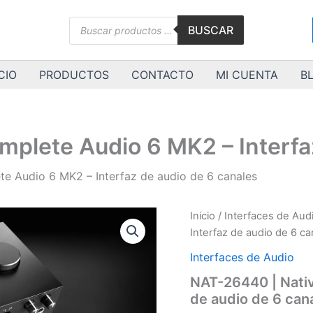
Búsqueda
BUSCAR
de
productos
CIO
PRODUCTOS
CONTACTO
MI CUENTA
B
mplete Audio 6 MK2 – Interfa
te Audio 6 MK2 – Interfaz de audio de 6 canales
NAT-
Inicio
/
Interfaces de Aud
26440
Interfaz de audio de 6 ca
|
Native
Interfaces de Audio
|
NAT-26440 | Nativ
Komplete
de audio de 6 can
Audio
6