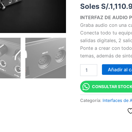
Soles S/.
1,110.
MK2
-
INTERFAZ DE AUDIO 
Interfaz
de
Graba audio con una ca
audio
Conecta todo tu equipo
de
salidas digitales, 2 sal
6
canales
Ponte a crear con todo
cantidad
temas, además de sintes
Añadir al c
CONSULTAR STOCK
Categoría:
Interfaces de 