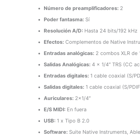
Número de preamplificadores:
2
Poder fantasma:
Sí
Resolución A/D:
Hasta 24 bits/192 kHz
Efectos:
Complementos de Native Instru
Entradas analógicas:
2 combos XLR de 1/
Salidas Analógicas:
4 x 1/4″ TRS (CC a
Entradas digitales:
1 cable coaxial (S/PD
Salidas digitales:
1 cable coaxial (S/PDIF
Auriculares:
2×1/4″
E/S MIDI:
En fuera
USB:
1 x Tipo B 2.0
Software:
Suite Native Instruments, Able