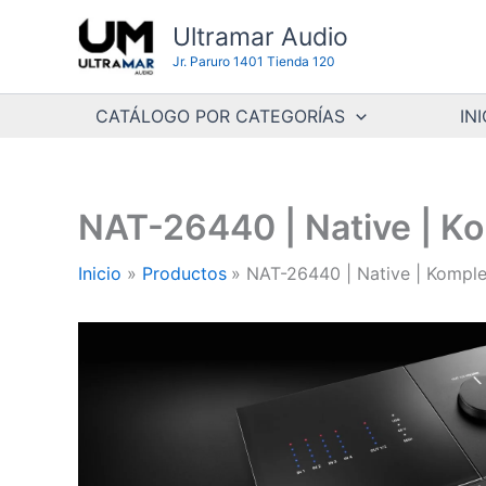
Ir
Ultramar Audio
al
Jr. Paruro 1401 Tienda 120
contenido
CATÁLOGO POR CATEGORÍAS
INI
NAT-26440 | Native | Ko
Inicio
Productos
NAT-26440 | Native | Komple