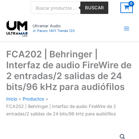
Ir
Búsqueda
BUSCAR
de
al
productos
contenido
Ultramar Audio
Jr. Paruro 1401 Tienda 120
FCA202 | Behringer |
Interfaz de audio FireWire de
2 entradas/2 salidas de 24
bits/96 kHz para audiófilos
Inicio
Productos
FCA202 | Behringer | Interfaz de audio FireWire de 2
entradas/2 salidas de 24 bits/96 kHz para audiófilos
FCA202
|