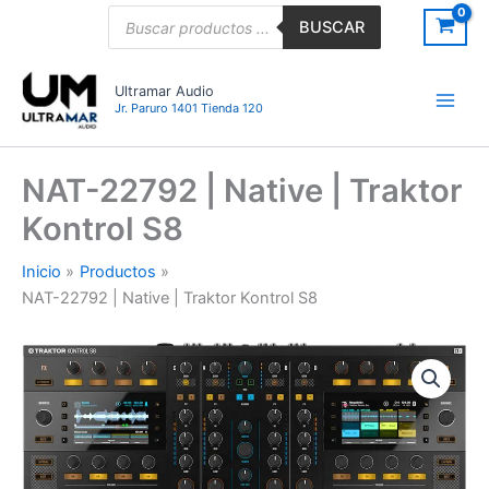
Ir
Búsqueda
BUSCAR
de
al
productos
contenido
Ultramar Audio
Jr. Paruro 1401 Tienda 120
NAT-22792 | Native | Traktor
Kontrol S8
Inicio
Productos
NAT-22792 | Native | Traktor Kontrol S8