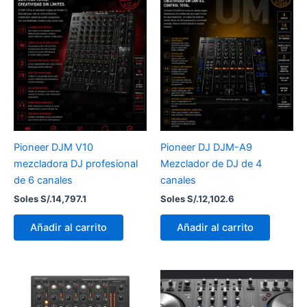
Pioneer DJM V10
Pioneer DJ DJM-A9
mezcladora DJ profesional
Mezclador de DJ de 4
de 6 canales
canales
Soles S/.
14,797.1
Soles S/.
12,102.6
Añadir al carrito
Añadir al carrito