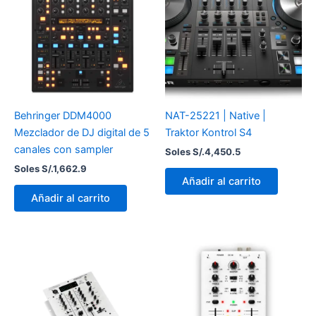
Behringer DDM4000
NAT-25221 | Native |
Mezclador de DJ digital de 5
Traktor Kontrol S4
canales con sampler
Soles S/.
4,450.5
Soles S/.
1,662.9
Añadir al carrito
Añadir al carrito