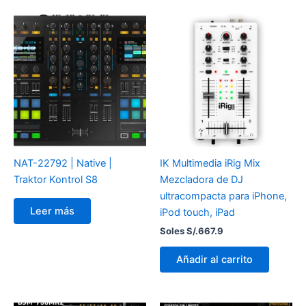
NAT-22792 | Native |
IK Multimedia iRig Mix
Traktor Kontrol S8
Mezcladora de DJ
ultracompacta para iPhone,
Leer más
iPod touch, iPad
Soles S/.
667.9
Añadir al carrito