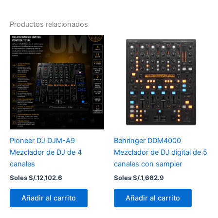
Productos relacionados
Pioneer DJ DJM-A9
Behringer DDM4000
Mezclador de DJ de 4
Mezclador de DJ digital de 5
canales
canales con sampler
Soles S/.
12,102.6
Soles S/.
1,662.9
Añadir al carrito
Añadir al carrito