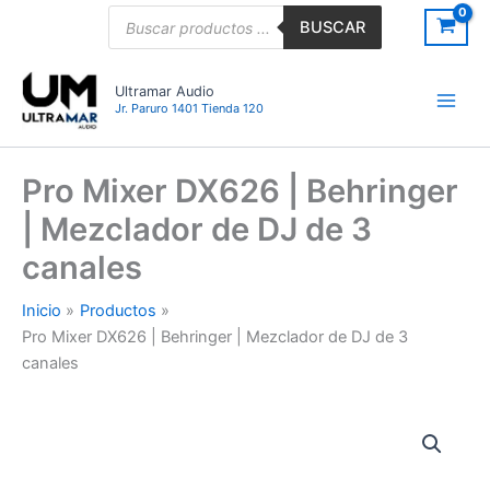
Ir
Búsqueda
BUSCAR
de
al
productos
contenido
Ultramar Audio
Jr. Paruro 1401 Tienda 120
Pro Mixer DX626 | Behringer
| Mezclador de DJ de 3
canales
Inicio
Productos
Pro Mixer DX626 | Behringer | Mezclador de DJ de 3
canales
Pro
Mixer
DX626
|