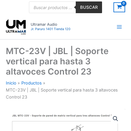
Ir
Búsqueda
BUSCAR
de
al
productos
contenido
Ultramar Audio
Jr. Paruro 1401 Tienda 120
MTC-23V | JBL | Soporte
vertical para hasta 3
altavoces Control 23
Inicio
Productos
MTC-23V | JBL | Soporte vertical para hasta 3 altavoces
Control 23
MTC-
23V
|
JBL