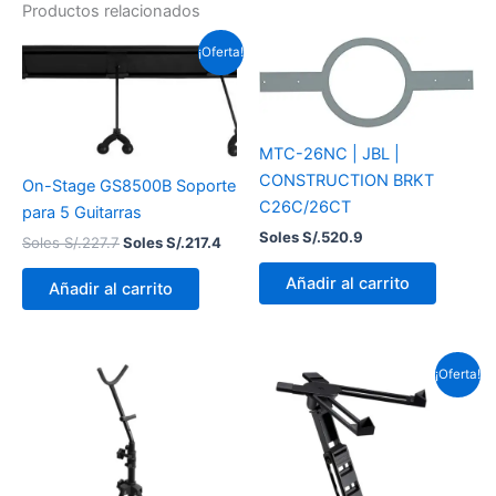
Productos relacionados
El
El
¡Oferta!
precio
precio
original
actual
era:
es:
Soles
Soles
S/.227.7.
S/.217.4.
MTC-26NC | JBL |
CONSTRUCTION BRKT
On-Stage GS8500B Soporte
C26C/26CT
para 5 Guitarras
Soles S/.
520.9
Soles S/.
227.7
Soles S/.
217.4
Añadir al carrito
Añadir al carrito
El
El
¡Oferta!
precio
prec
original
actu
era:
es:
Soles
Sole
S/.310.5.
S/.2