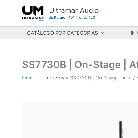
Ir
Ultramar Audio
al
Jr. Paruro 1401 Tienda 120
contenido
CATÁLOGO POR CATEGORÍAS
INI
SS7730B | On-Stage | Atr
Inicio
Productos
SS7730B | On-Stage | Atril /