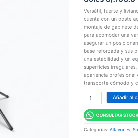
Clásico
Versátil, fuerte y livi
Para
Altavoces
cuenta con un poste a
cantidad
montaje de gabinete de
para acomodar una var
asegurar un posicionam
base reforzada y sus pi
una estabilidad y un eq
superficies irregulares
apariencia profesional
transporte cómodo y co
Añadir al c
CONSULTAR STOCK
Categorías:
Altavoces
,
So