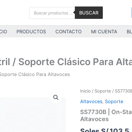
Búsqueda
BUSCAR
de
productos
CIO
PRODUCTOS
CONTACTO
MI CUENTA
B
il / Soporte Clásico Para Al
 Soporte Clásico Para Altavoces
SS7730B
Inicio
/
Soporte
/ SS7730B 
|
Altavoces
,
Soporte
On-
Stage
SS7730B | On-Stage
|
Altavoces
Atril
/
Soles S/.
103.5
Soporte