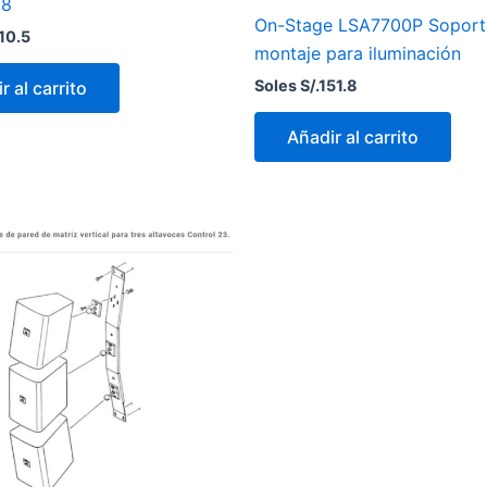
28
On-Stage LSA7700P Soport
10.5
montaje para iluminación
Soles S/.
151.8
r al carrito
Añadir al carrito