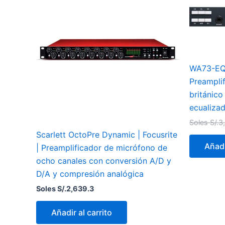
WA73-EQ
Preampli
británico
ecualiza
Soles S/.
3
Scarlett OctoPre Dynamic | Focusrite
Añadi
| Preamplificador de micrófono de
ocho canales con conversión A/D y
D/A y compresión analógica
Soles S/.
2,639.3
Añadir al carrito