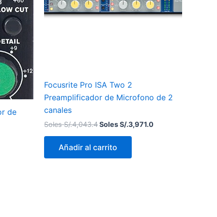
Focusrite Pro ISA Two 2
Preamplificador de Microfono de 2
canales
r de
Soles S/.
4,043.4
Soles S/.
3,971.0
Añadir al carrito