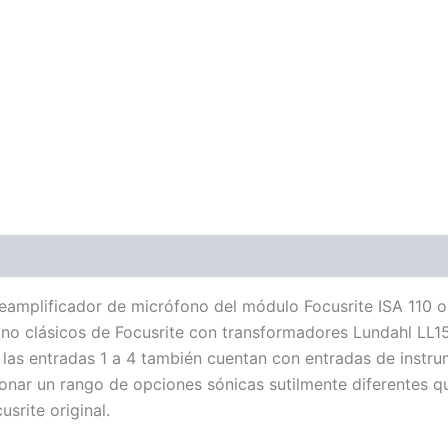
ones (0)
eamplificador de micrófono del módulo Focusrite ISA 110 or
ono clásicos de Focusrite con transformadores Lundahl LL1
 las entradas 1 a 4 también cuentan con entradas de instru
nar un rango de opciones sónicas sutilmente diferentes que 
srite original.