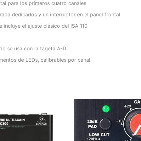
tal para los primeros cuatro canales
ada dedicados y un interruptor en el panel frontal
incluye el ajuste clásico del ISA 110
do se usa con la tarjeta A-D
mentos de LEDs, calibrables por canal