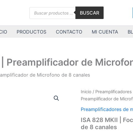
Búsqueda
BUSCAR
de
productos
CIO
PRODUCTOS
CONTACTO
MI CUENTA
B
 | Preamplificador de Microfo
reamplificador de Microfono de 8 canales
ISA
Inicio
/
Preamplificadores
828
Preamplificador de Micro
MKII
|
Preamplificadores de 
Focusrite
ISA 828 MKII | Fo
|
de 8 canales
Preamplificador
de