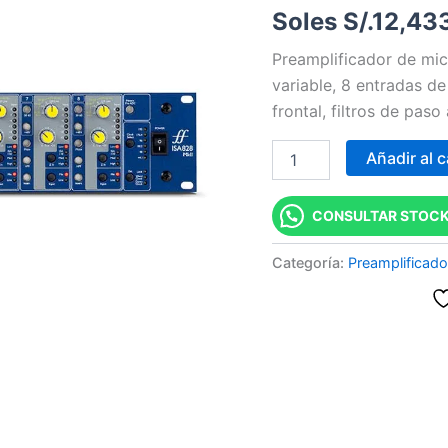
Soles S/.
12,43
Microfono
de
Preamplificador de mi
8
canales
variable, 8 entradas de
cantidad
frontal, filtros de paso
Añadir al c
CONSULTAR STOCK
Categoría:
Preamplificad