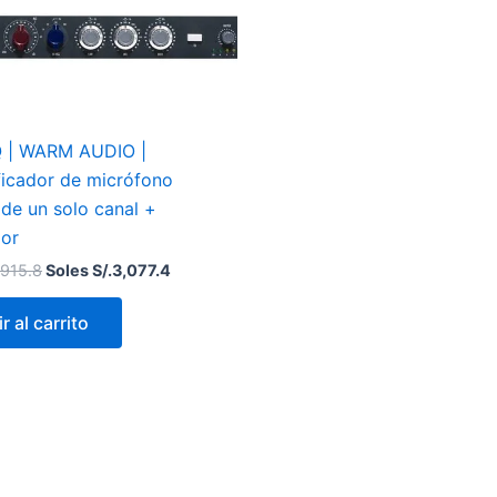
original
actual
era:
es:
Soles
Soles
S/.3,915.8.
S/.3,077.4.
 | WARM AUDIO |
ficador de micrófono
 de un solo canal +
dor
,915.8
Soles S/.
3,077.4
r al carrito