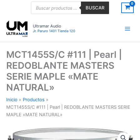
Ir
Búsqueda
BUSCAR
de
al
productos
contenido
Ultramar Audio
Jr. Paruro 1401 Tienda 120
MCT1455S/C #111 | Pearl |
REDOBLANTE MASTERS
SERIE MAPLE «MATE
NATURAL»
Inicio
Productos
MCT1455S/C #111 | Pearl | REDOBLANTE MASTERS SERIE
MAPLE «MATE NATURAL»
MCT1455S/C
#111