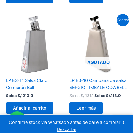
El
El
¡Oferta!
precio
precio
original
actual
era:
es:
Soles
Soles
S/.131.1.
S/.113.
AGOTADO
LP ES-11 Salsa Claro
LP ES-10 Campana de salsa
Cencerón Bell
SERGIO TIMBALE COWBELL
Soles S/.
213.9
Soles S/.
131.1
Soles S/.
113.9
Añadir al carrito
Leer más
Confirme stock via Whatsapp antes de darle a comprar :)
Descartar