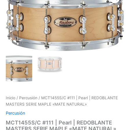
|
Pearl
|
REDOBLANTE
MASTERS
SERIE
MAPLE
"MATE
NATURAL"
cantidad
Inicio
/
Percusión
/ MCT1455S/C #111 | Pearl | REDOBLANTE
MASTERS SERIE MAPLE «MATE NATURAL»
Percusión
MCT1455S/C #111 | Pearl | REDOBLANTE
MASTERS SERIE MAPLE «MATE NATURAL»