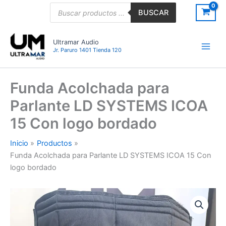
Ir
Búsqueda
BUSCAR
de
al
productos
contenido
Ultramar Audio
Jr. Paruro 1401 Tienda 120
Funda Acolchada para
Parlante LD SYSTEMS ICOA
15 Con logo bordado
Inicio
Productos
Funda Acolchada para Parlante LD SYSTEMS ICOA 15 Con
logo bordado
Funda
Acolchada
para
Parlante