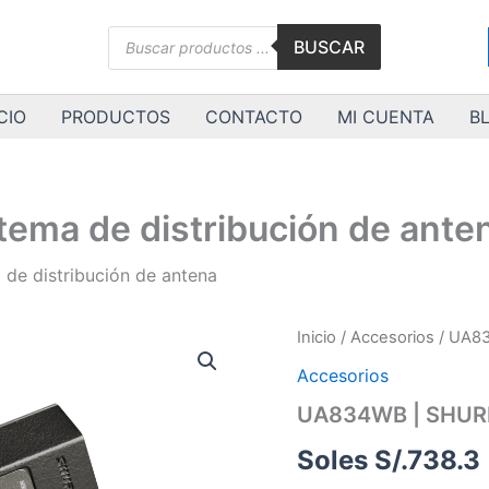
Búsqueda
BUSCAR
de
productos
CIO
PRODUCTOS
CONTACTO
MI CUENTA
B
ema de distribución de ante
de distribución de antena
UA834WB
Inicio
/
Accesorios
/ UA83
|
Accesorios
SHURE
|
UA834WB | SHURE 
Sistema
de
Soles S/.
738.3
distribución
de