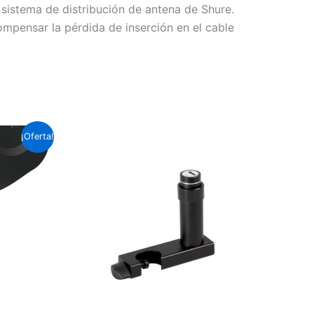
sistema de distribución de antena de Shure.
ompensar la pérdida de inserción en el cable
¡Oferta!
io
al
es
4.2.