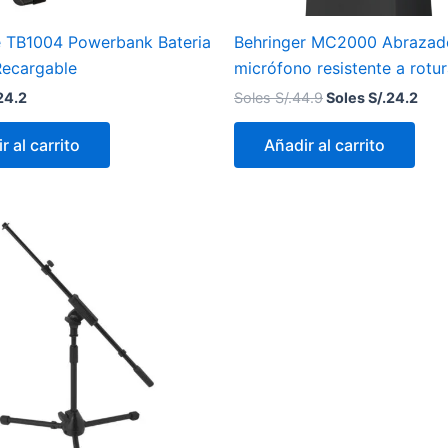
 TB1004 Powerbank Bateria
Behringer MC2000 Abrazad
Recargable
micrófono resistente a rotu
24.2
Soles S/.
44.9
Soles S/.
24.2
r al carrito
Añadir al carrito