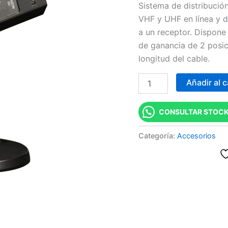
Sistema de distribució
antena
VHF y UHF en línea y d
cantidad
a un receptor. Dispone
de ganancia de 2 posici
longitud del cable.
Añadir al c
CONSULTAR STOCK
Categoría:
Accesorios