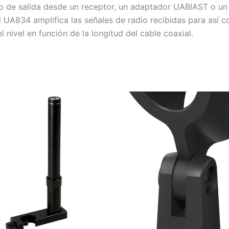
to de salida desde un receptor, un adaptador UABIAST o un 
 UA834 amplifica las señales de radio recibidas para así c
l nivel en función de la longitud del cable coaxial.
El
El
precio
prec
original
actu
era:
es:
Soles
Sol
S/.44.9.
S/.2