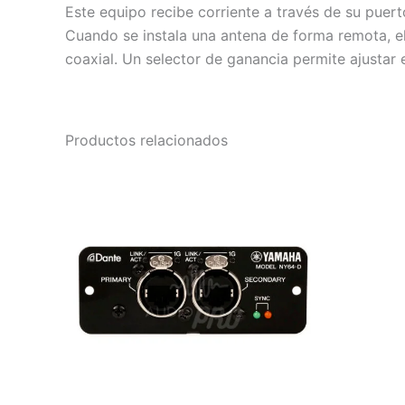
Este equipo recibe corriente a través de su puer
Cuando se instala una antena de forma remota, el
coaxial. Un selector de ganancia permite ajustar e
Productos relacionados