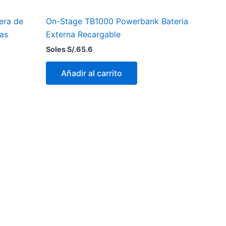
era de
On-Stage TB1000 Powerbank Bateria
ras
Externa Recargable
Soles S/.
65.6
Añadir al carrito