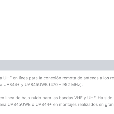
ones (0)
a UHF en línea para la conexión remota de antenas a los 
tena UA844+ y UA845UWB (470 – 952 MHz).
en línea de bajo ruido para las bandas VHF y UHF. Ha sido
antena UA845UWB o UA844+ en montajes realizados en gran