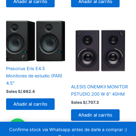
Añadir al carrito
Añadir al carrito
Presonus Eris E4.5
Monitores de estudio (PAR)
4.5″
ALESIS ONEMKII MONITOR
Soles S/.
662.4
PSTUDIO 200 W 6” 40HM
Soles S/.
707.3
Añadir al carrito
Añadir al carrito
Confirme stock via Whatsapp antes de darle a comprar :)