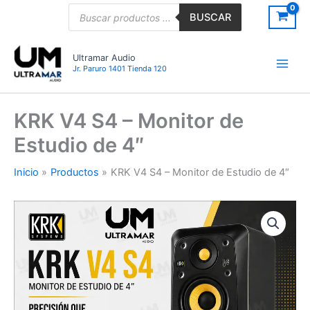
Ir
Búsqueda
BUSCAR
de
al
productos
contenido
Ultramar Audio
Jr. Paruro 1401 Tienda 120
KRK V4 S4 – Monitor de
Estudio de 4″
Inicio
Productos
KRK V4 S4 – Monitor de Estudio de 4″
KRK
V4
S4
–
Monitor
de
Estudio
de