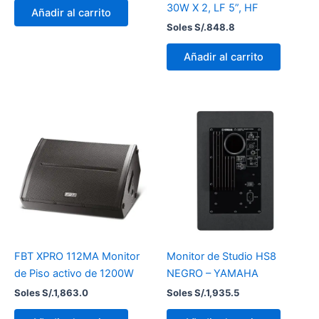
30W X 2, LF 5”, HF
Añadir al carrito
Soles S/.
848.8
Añadir al carrito
FBT XPRO 112MA Monitor
Monitor de Studio HS8
de Piso activo de 1200W
NEGRO – YAMAHA
Soles S/.
1,863.0
Soles S/.
1,935.5