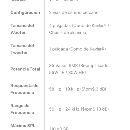
Configuración
2 vías de campo cercano
Tamaño del
4 pulgadas (Cono de Kevlar® /
Woofer
Chasis de aluminio)
Tamaño del
1 pulgada (Domo de Kevlar®)
Tweeter
85 Vatios RMS (Bi-amplificado:
Potencia Total
55W LF / 30W HF)
Respuesta de
58 Hz – 19 kHz (
$\pm$
3 dB)
Frecuencia
Rango de
50 Hz – 24 kHz (
$\pm$
10 dB)
Frecuencia
Máximo SPL
110 dB SPL