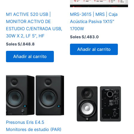
M1 ACTIVE 520 USB |
MRS-3615 | MRS | Caja
MONITOR ACTIVO DE
Acústica Pasiva 1X15″
ESTUDIO C/ENTRADA USB,
1700W
30W X 2, LF 5”, HF
Soles S/.
483.0
Soles S/.
848.8
Añadir al carrito
Añadir al carrito
Presonus Eris E4.5
Monitores de estudio (PAR)