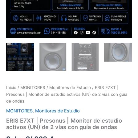
Inicio
/
MONITORES
/
Monitores de Estudio
/ ERIS E7XT |
Presonus | Monitor de estudio activos (UN) de 2 vías con guía
de ondas
MONITORES
,
Monitores de Estudio
ERIS E7XT | Presonus | Monitor de estudio
activos (UN) de 2 vías con guía de ondas