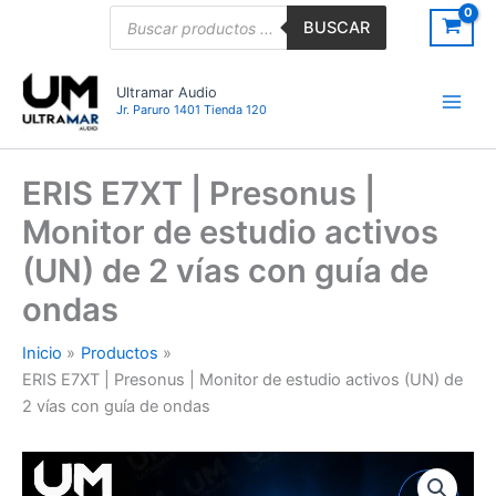
Ir
Búsqueda
BUSCAR
de
al
productos
contenido
Ultramar Audio
Jr. Paruro 1401 Tienda 120
ERIS E7XT | Presonus |
Monitor de estudio activos
(UN) de 2 vías con guía de
ondas
Inicio
Productos
ERIS E7XT | Presonus | Monitor de estudio activos (UN) de
2 vías con guía de ondas
ERIS
E7XT