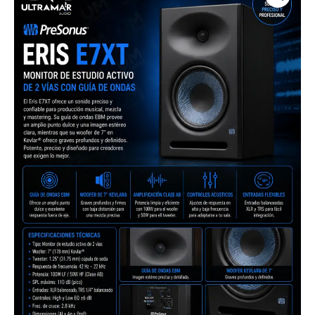
|
Presonus
|
Monitor
de
estudio
activos
(UN)
de
2
vías
con
guía
de
ondas
cantidad