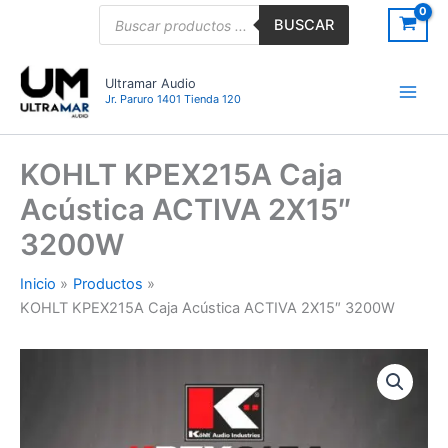
Ir
Búsqueda
BUSCAR
de
al
productos
contenido
Ultramar Audio
Jr. Paruro 1401 Tienda 120
KOHLT KPEX215A Caja
Acústica ACTIVA 2X15″
3200W
Inicio
Productos
KOHLT KPEX215A Caja Acústica ACTIVA 2X15″ 3200W
KOHLT
KPEX215A
Caja
Acústica
ACTIVA