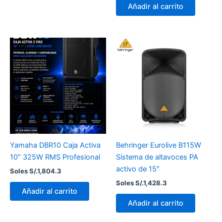
Añadir al carrito
Yamaha DBR10 Caja Activa
Behringer Eurolive B115W
10″ 325W RMS Profesional
Sistema de altavoces PA
activo de 15″
Soles S/.
1,804.3
Soles S/.
1,428.3
Añadir al carrito
Añadir al carrito