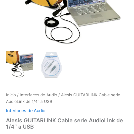
de
1/4"
a
USB
cantidad
Inicio
/
Interfaces de Audio
/ Alesis GUITARLINK Cable serie
AudioLink de 1/4″ a USB
Interfaces de Audio
Alesis GUITARLINK Cable serie AudioLink de
1/4″ a USB