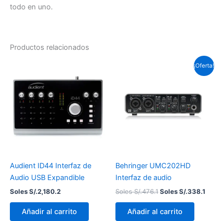
todo en uno.
Productos relacionados
El
El
¡Oferta!
precio
prec
original
actu
era:
es:
Soles
Sole
S/.476.1.
S/.33
Audient ID44 Interfaz de
Behringer UMC202HD
Audio USB Expandible
Interfaz de audio
Soles S/.
2,180.2
Soles S/.
476.1
Soles S/.
338.1
Añadir al carrito
Añadir al carrito