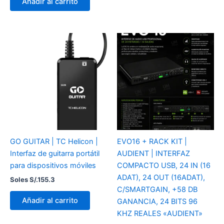
Añadir al carrito
GO GUITAR | TC Helicon |
EVO16 + RACK KIT |
Interfaz de guitarra portátil
AUDIENT | INTERFAZ
para dispositivos móviles
COMPACTO USB, 24 IN (16
ADAT), 24 OUT (16ADAT),
Soles S/.
155.3
C/SMARTGAIN, +58 DB
Añadir al carrito
GANANCIA, 24 BITS 96
KHZ REALES «AUDIENT»