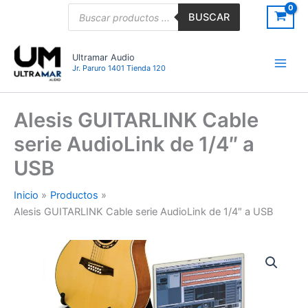
Ir
Búsqueda
BUSCAR
de
al
productos
contenido
Ultramar Audio
Jr. Paruro 1401 Tienda 120
Alesis GUITARLINK Cable
serie AudioLink de 1/4″ a
USB
Inicio
Productos
Alesis GUITARLINK Cable serie AudioLink de 1/4″ a USB
Alesis
GUITARLINK
Cable
serie
AudioLink