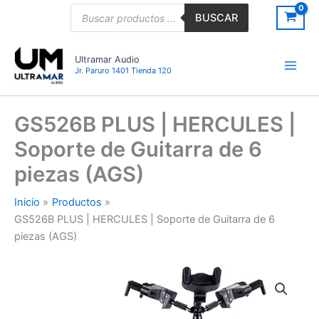
Ir
Búsqueda
BUSCAR
de
al
productos
contenido
Ultramar Audio
Jr. Paruro 1401 Tienda 120
GS526B PLUS | HERCULES |
Soporte de Guitarra de 6
piezas (AGS)
Inicio
Productos
GS526B PLUS | HERCULES | Soporte de Guitarra de 6
piezas (AGS)
GS526B
PLUS
|
HERCULES