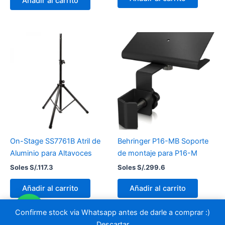
Añadir al carrito
On-Stage SS7761B Atril de
Behringer P16-MB Soporte
Aluminio para Altavoces
de montaje para P16-M
Soles S/.
117.3
Soles S/.
299.6
Añadir al carrito
Añadir al carrito
Confirme stock via Whatsapp antes de darle a comprar :)
Descartar