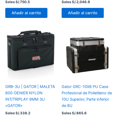
Soles S/.
750.5
Soles S/.
2,046.9
Añadir al carrito
Añadir al carrito
GRB-3U | GATOR | MALETA
Gator GRC-10X8 PU Case
600-DENIER NYLON
Profesional de Polietileno de
INT/TRIPLAY 9MM 3U
10U Superior, Parte inferior
«GATOR»
de 8U
Soles S/.
338.2
Soles S/.
865.6