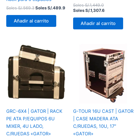
Soles S/.
1,449.0
Soles S/.
569.3
Soles S/.
489.9
Soles S/.
1,307.6
Añadir al carrito
Añadir al carrito
GRC-6X4 | GATOR | RACK
G-TOUR 16U CAST | GATOR
PE ATA P/EQUIPOS 6U
| CASE MADERA ATA
MIXER, 4U LADO,
C/RUEDAS, 10U, 17″
C/RUEDAS «GATOR»
«GATOR»