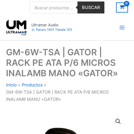
Ir
Búsqueda
BUSCAR
de
al
productos
contenido
Ultramar Audio
Jr. Paruro 1401 Tienda 120
GM-6W-TSA | GATOR |
RACK PE ATA P/6 MICROS
INALAMB MANO «GATOR»
Inicio
Productos
GM-6W-TSA | GATOR | RACK PE ATA P/6 MICROS
INALAMB MANO «GATOR»
GM-
6W-
TSA
|