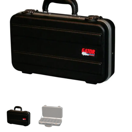
GATOR
|
RACK
PE
ATA
P/6
MICROS
INALAMB
MANO
"GATOR"
cantidad