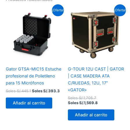
El
El
El
El
¡Oferta!
¡Oferta!
precio
precio
precio
precio
original
actual
original
actual
era:
es:
era:
es:
Soles
Soles
Soles
Soles
S/.445.1.
S/.393.3.
S/.1,705.7.
S/.1,569.8.
Gator GTSA-MIC15 Estuche
G-TOUR 12U CAST | GATOR
profesional de Polietileno
| CASE MADERA ATA
para 15 Micrófonos
C/RUEDAS, 12U, 17″
«GATOR»
Soles S/.
445.1
Soles S/.
393.3
Soles S/.
1,705.7
Añadir al carrito
Soles S/.
1,569.8
Añadir al carrito