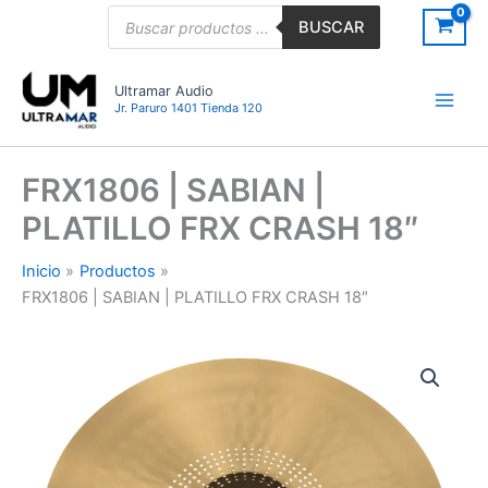
Ir
Búsqueda
BUSCAR
de
al
productos
contenido
Ultramar Audio
Jr. Paruro 1401 Tienda 120
FRX1806 | SABIAN |
PLATILLO FRX CRASH 18″
Inicio
Productos
FRX1806 | SABIAN | PLATILLO FRX CRASH 18″
FRX1806
|
SABIAN
|
PLATILLO
FRX
CRASH