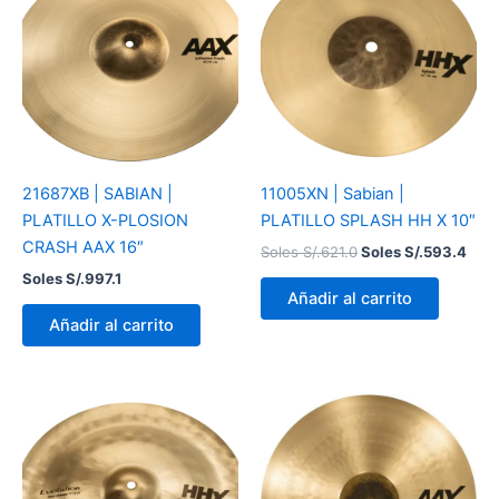
era:
es:
Soles
Sole
S/.621.0.
S/.5
21687XB | SABIAN |
11005XN | Sabian |
PLATILLO X-PLOSION
PLATILLO SPLASH HH X 10″
CRASH AAX 16″
Soles S/.
621.0
Soles S/.
593.4
Soles S/.
997.1
Añadir al carrito
Añadir al carrito