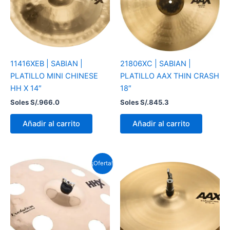
11416XEB | SABIAN |
21806XC | SABIAN |
PLATILLO MINI CHINESE
PLATILLO AAX THIN CRASH
HH X 14″
18″
Soles S/.
966.0
Soles S/.
845.3
Añadir al carrito
Añadir al carrito
El
El
¡Oferta!
precio
precio
original
actual
era:
es:
Soles
Soles
S/.897.0.
S/.810.8.