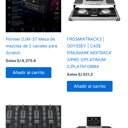
Pioneer DJM-S7 Mesa de
FRGSMIXTRACK3 |
mezclas de 2 canales para
ODYSSEY | CASE
Scratch
P/NUMARK MIXTRACK
3/PRO 3/PLATINUM
Soles S/.
6,275.6
C/PLATAFORMA
Añadir al carrito
Soles S/.
531.3
Añadir al carrito