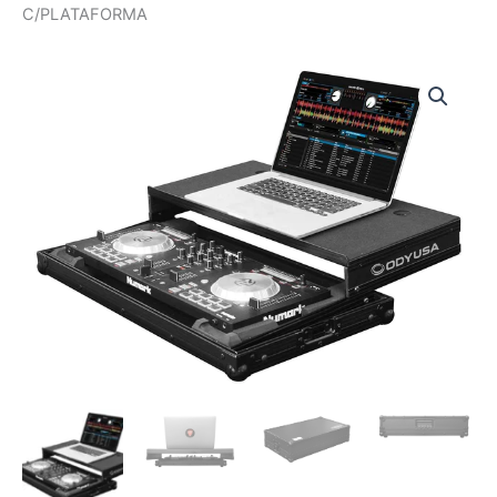
C/PLATAFORMA
FRGSMIXTRACK3BL
|
ODYSSEY
|
CASE
BLACK
LABEL
P/NUMARK
MIXTRACK
3/PRO-
3/PLATINUM
C/PLATAFORMA
cantidad