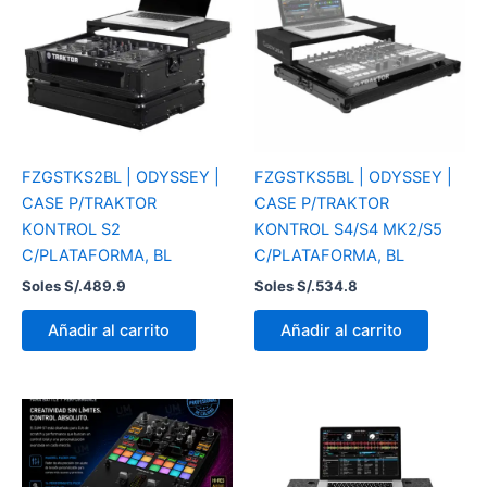
FZGSTKS2BL | ODYSSEY |
FZGSTKS5BL | ODYSSEY |
CASE P/TRAKTOR
CASE P/TRAKTOR
KONTROL S2
KONTROL S4/S4 MK2/S5
C/PLATAFORMA, BL
C/PLATAFORMA, BL
Soles S/.
489.9
Soles S/.
534.8
Añadir al carrito
Añadir al carrito