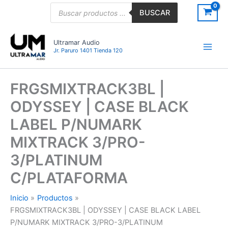
Ir
Búsqueda
BUSCAR
de
al
productos
contenido
Ultramar Audio
Jr. Paruro 1401 Tienda 120
FRGSMIXTRACK3BL |
ODYSSEY | CASE BLACK
LABEL P/NUMARK
MIXTRACK 3/PRO-
3/PLATINUM
C/PLATAFORMA
Inicio
Productos
FRGSMIXTRACK3BL | ODYSSEY | CASE BLACK LABEL
P/NUMARK MIXTRACK 3/PRO-3/PLATINUM