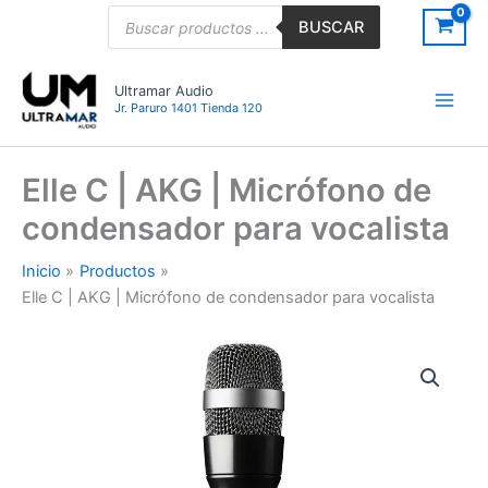
Ir
Búsqueda
BUSCAR
de
al
productos
contenido
Ultramar Audio
Jr. Paruro 1401 Tienda 120
Elle C | AKG | Micrófono de
condensador para vocalista
Inicio
Productos
Elle C | AKG | Micrófono de condensador para vocalista
Elle
C
|
AKG
|
Micrófono
de