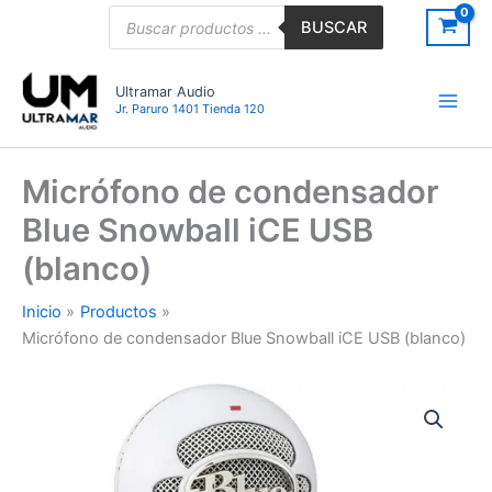
Ir
Búsqueda
BUSCAR
de
al
productos
contenido
Ultramar Audio
Jr. Paruro 1401 Tienda 120
Micrófono de condensador
Blue Snowball iCE USB
(blanco)
Inicio
Productos
Micrófono de condensador Blue Snowball iCE USB (blanco)
Micrófono
de
condensador
Blue
Snowball