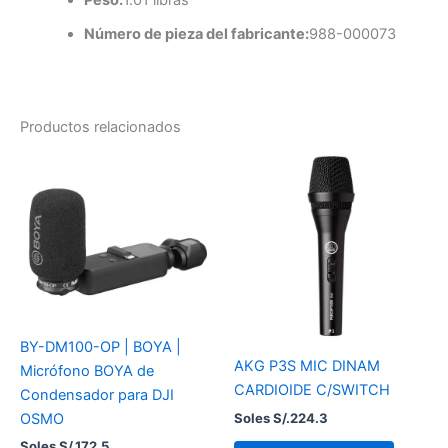
Peso:
1.01 libras
Número de pieza del fabricante:
988-000073
Productos relacionados
BY-DM100-OP | BOYA |
AKG P3S MIC DINAM
Micrófono BOYA de
CARDIOIDE C/SWITCH
Condensador para DJI
Soles S/.
224.3
OSMO
Soles S/.
172.5