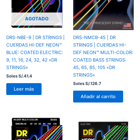
AGOTADO
DRS-NBE-9 | DR STRINGS |
DRS-NMCB-45 | DR
CUERDAS HI-DEF NEON™
STRINGS | CUERDAS HI-
BLUE: COATED ELECTRIC:
DEF NEON™ MULTI-COLOR:
9, 11, 16, 24, 32, 42 «DR
COATED BASS STRINGS:
STRINGS»
45, 65, 85, 105 «DR
STRINGS»
Soles S/.
41.4
Soles S/.
126.7
Leer más
Añadir al carrito