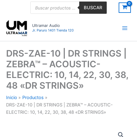
Ir
Búsqueda
BUSCAR
de
al
productos
contenido
Ultramar Audio
Jr. Paruro 1401 Tienda 120
DRS-ZAE-10 | DR STRINGS |
ZEBRA™ – ACOUSTIC-
ELECTRIC: 10, 14, 22, 30, 38,
48 «DR STRINGS»
Inicio
Productos
DRS-ZAE-10 | DR STRINGS | ZEBRA™ – ACOUSTIC-
ELECTRIC: 10, 14, 22, 30, 38, 48 «DR STRINGS»
DRS-
ZAE-