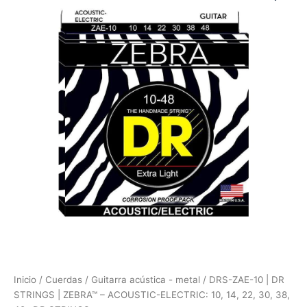
10
|
DR
STRINGS
|
ZEBRA™
-
ACOUSTIC-
ELECTRIC:
10,
14,
22,
30,
38,
48
"DR
STRINGS"
cantidad
Inicio
/
Cuerdas
/
Guitarra acústica - metal
/ DRS-ZAE-10 | DR
STRINGS | ZEBRA™ – ACOUSTIC-ELECTRIC: 10, 14, 22, 30, 38,