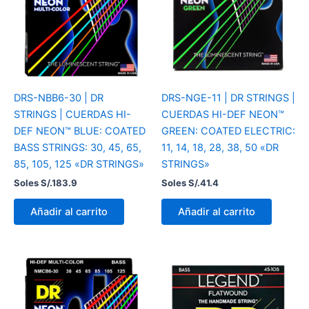
DRS-NBB6-30 | DR
DRS-NGE-11 | DR STRINGS |
STRINGS | CUERDAS HI-
CUERDAS HI-DEF NEON™
DEF NEON™ BLUE: COATED
GREEN: COATED ELECTRIC:
BASS STRINGS: 30, 45, 65,
11, 14, 18, 28, 38, 50 «DR
85, 105, 125 «DR STRINGS»
STRINGS»
Soles S/.
183.9
Soles S/.
41.4
Añadir al carrito
Añadir al carrito