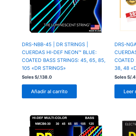
DRS-NBB-45 | DR STRINGS |
DRS-NGA-
CUERDAS HI-DEF NEON™ BLUE:
CUERDAS
COATED BASS STRINGS: 45, 65, 85,
COATED A
105 «DR STRINGS»
38, 48 «
Soles S/.
138.0
Soles S/.
4
Añadir al carrito
Leer