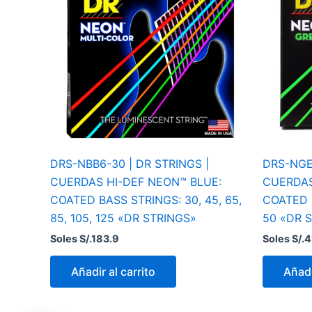
DRS-NBB6-30 | DR STRINGS |
DRS-NGE-
CUERDAS HI-DEF NEON™ BLUE:
CUERDAS
COATED BASS STRINGS: 30, 45, 65,
COATED EL
85, 105, 125 «DR STRINGS»
50 «DR 
Soles S/.
183.9
Soles S/.
4
Añadir al carrito
Añadi