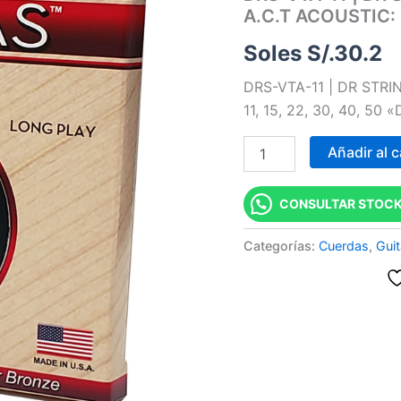
A.C.T ACOUSTIC: 1
|
CUERDAS
Soles S/.
30.2
VERITAS
WITH
DRS-VTA-11 | DR STRI
A.C.T
ACOUSTIC:
11, 15, 22, 30, 40, 50
11,
15,
Añadir al c
22,
30,
40,
CONSULTAR STOCK
50
"DR
Categorías:
Cuerdas
,
Guit
STRINGS"
cantidad