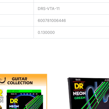
DRS-VTA-11
600781006446
0.130000