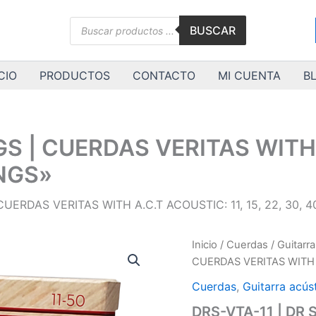
Búsqueda
BUSCAR
de
productos
CIO
PRODUCTOS
CONTACTO
MI CUENTA
B
GS | CUERDAS VERITAS WITH A
INGS»
CUERDAS VERITAS WITH A.C.T ACOUSTIC: 11, 15, 22, 30, 
DRS-
Inicio
/
Cuerdas
/
Guitarra
VTA-
CUERDAS VERITAS WITH A.
11
|
Cuerdas
,
Guitarra acús
DR
DRS-VTA-11 | DR
STRINGS