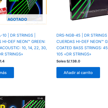
AGOTADO
10 | DR STRINGS |
DRS-NGB-45 | DR STRINGS 
 HI-DEF NEON™ GREEN:
CUERDAS HI-DEF NEON™ G
COUSTIC: 10, 14, 22, 30,
COATED BASS STRINGS: 45,
DR STRINGS»
105 «DR STRINGS»
1.4
Soles S/.
138.0
 más
Añadir al carrito