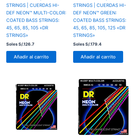
STRINGS | CUERDAS HI-
STRINGS | CUERDAS HI-
DEF NEON™ MULTI-COLOR:
DEF NEON™ GREEN:
COATED BASS STRINGS:
COATED BASS STRINGS:
45, 65, 85, 105 «DR
45, 65, 85, 105, 125 «DR
STRINGS»
STRINGS»
Soles S/.
126.7
Soles S/.
179.4
Añadir al carrito
Añadir al carrito