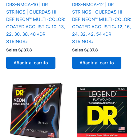
DRS-NMCA-10 | DR
DRS-NMCA-12 | DR
STRINGS | CUERDAS HI-
STRINGS | CUERDAS HI-
DEF NEON™ MULTI-COLOR:
DEF NEON™ MULTI-COLOR:
COATED ACOUSTIC: 10, 13,
COATED ACOUSTIC: 12, 16,
22, 30, 38, 48 «DR
24, 32, 42, 54 «DR
STRINGS»
STRINGS»
Soles S/.
37.8
Soles S/.
37.8
Añadir al carrito
Añadir al carrito