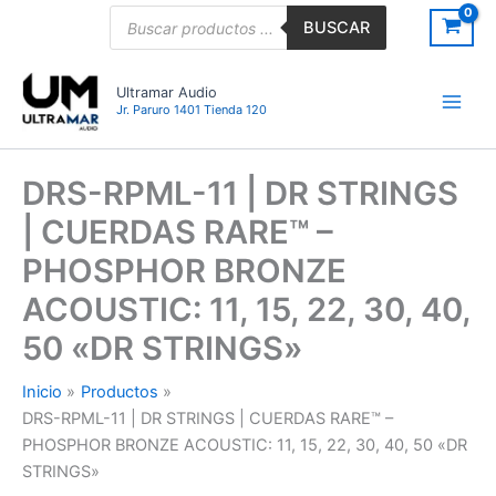
Ir
Búsqueda
BUSCAR
de
al
productos
contenido
Ultramar Audio
Jr. Paruro 1401 Tienda 120
DRS-RPML-11 | DR STRINGS
| CUERDAS RARE™ –
PHOSPHOR BRONZE
ACOUSTIC: 11, 15, 22, 30, 40,
50 «DR STRINGS»
Inicio
Productos
DRS-RPML-11 | DR STRINGS | CUERDAS RARE™ –
PHOSPHOR BRONZE ACOUSTIC: 11, 15, 22, 30, 40, 50 «DR
STRINGS»