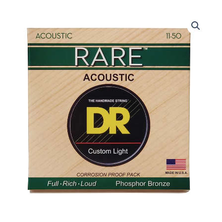
DRS-
RPML-
11
|
DR
STRINGS
|
CUERDAS
RARE™
-
PHOSPHOR
BRONZE
ACOUSTIC:
11,
15,
22,
30,
40,
50
"DR
STRINGS"
cantidad