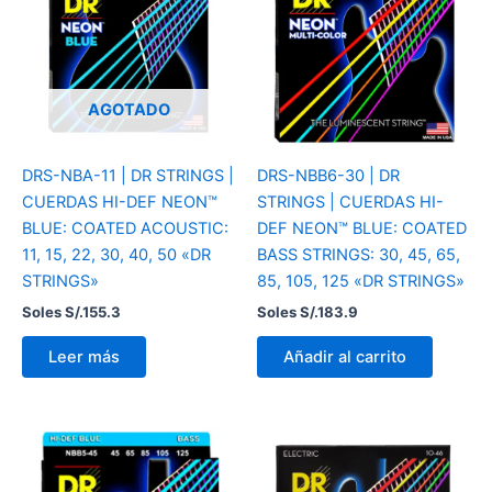
AGOTADO
DRS-NBA-11 | DR STRINGS |
DRS-NBB6-30 | DR
CUERDAS HI-DEF NEON™
STRINGS | CUERDAS HI-
BLUE: COATED ACOUSTIC:
DEF NEON™ BLUE: COATED
11, 15, 22, 30, 40, 50 «DR
BASS STRINGS: 30, 45, 65,
STRINGS»
85, 105, 125 «DR STRINGS»
Soles S/.
155.3
Soles S/.
183.9
Leer más
Añadir al carrito