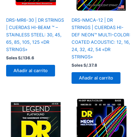
DRS-MR6-30 | DR STRINGS
DRS-NMCA-12 | DR
| CUERDAS HI-BEAM ™ –
STRINGS | CUERDAS HI-
STAINLESS STEEL: 30, 45,
DEF NEON™ MULTI-COLOR:
65, 85, 105, 125 «DR
COATED ACOUSTIC: 12, 16,
STRINGS»
24, 32, 42, 54 «DR
STRINGS»
Soles S/.
136.6
Soles S/.
37.8
Añadir al carrito
Añadir al carrito