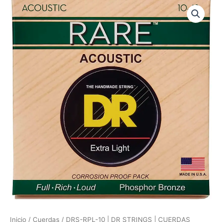
DRS-
RPL-
10
|
DR
STRINGS
|
CUERDAS
RARE™
-
PHOSPHOR
BRONZE
ACOUSTIC:
10,
14,
22,
30,
38,
48
"DR
STRINGS"
cantidad
Inicio
/
Cuerdas
/ DRS-RPL-10 | DR STRINGS | CUERDAS