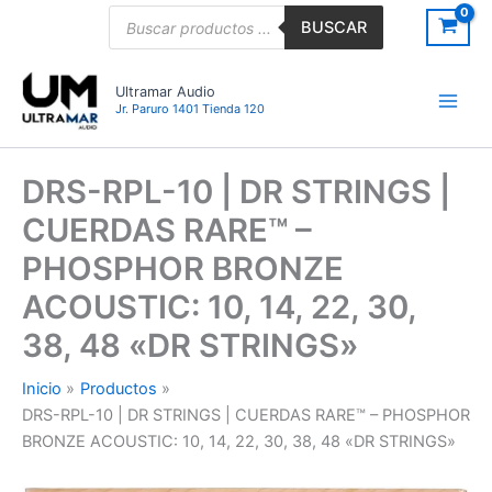
Ir
Búsqueda
BUSCAR
de
al
productos
contenido
Ultramar Audio
Jr. Paruro 1401 Tienda 120
DRS-RPL-10 | DR STRINGS |
CUERDAS RARE™ –
PHOSPHOR BRONZE
ACOUSTIC: 10, 14, 22, 30,
38, 48 «DR STRINGS»
Inicio
Productos
DRS-RPL-10 | DR STRINGS | CUERDAS RARE™ – PHOSPHOR
BRONZE ACOUSTIC: 10, 14, 22, 30, 38, 48 «DR STRINGS»