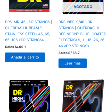
AGOTADO
DRS-MR-45 | DR STRINGS |
DRS-NBE-9/46 | DR
CUERDAS HI-BEAM ™ –
STRINGS | CUERDAS HI-
STAINLESS STEEL: 45, 65,
DEF NEON™ BLUE: COATED
85, 105 «DR STRINGS»
ELECTRIC: 9, 11, 16, 26, 36,
46 «DR STRINGS»
Soles S/.
99.1
Soles S/.
58.7
Añadir al carrito
Leer más