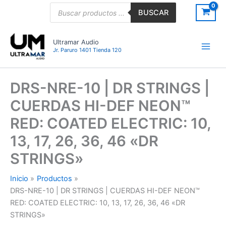
Ir
Búsqueda
BUSCAR
de
al
productos
contenido
Ultramar Audio
Jr. Paruro 1401 Tienda 120
DRS-NRE-10 | DR STRINGS |
CUERDAS HI-DEF NEON™
RED: COATED ELECTRIC: 10,
13, 17, 26, 36, 46 «DR
STRINGS»
Inicio
Productos
DRS-NRE-10 | DR STRINGS | CUERDAS HI-DEF NEON™
RED: COATED ELECTRIC: 10, 13, 17, 26, 36, 46 «DR
STRINGS»