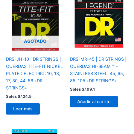
AGOTADO
DRS-JH-10 | DR STRINGS |
DRS-MR-45 | DR STRINGS |
CUERDAS TITE-FIT NICKEL
CUERDAS HI-BEAM ™ –
PLATED ELECTRIC: 10, 13,
STAINLESS STEEL: 45, 65,
17, 30, 44, 56 «DR
85, 105 «DR STRINGS»
STRINGS»
Soles S/.
99.1
Soles S/.
24.5
Añadir al carrito
Leer más