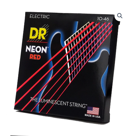
DRS-
NRE-
10
|
DR
STRINGS
|
CUERDAS
HI-
DEF
NEON™
RED:
COATED
ELECTRIC:
10,
13,
17,
26,
36,
46
"DR
STRINGS"