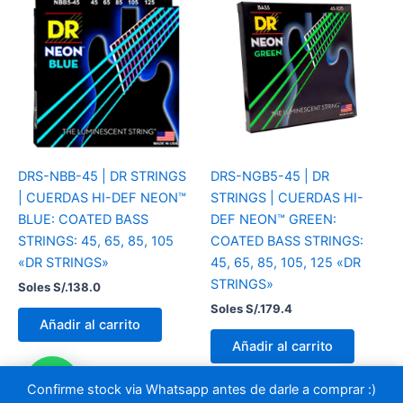
DRS-NBB-45 | DR STRINGS
DRS-NGB5-45 | DR
| CUERDAS HI-DEF NEON™
STRINGS | CUERDAS HI-
BLUE: COATED BASS
DEF NEON™ GREEN:
STRINGS: 45, 65, 85, 105
COATED BASS STRINGS:
«DR STRINGS»
45, 65, 85, 105, 125 «DR
STRINGS»
Soles S/.
138.0
Soles S/.
179.4
Añadir al carrito
Añadir al carrito
Confirme stock via Whatsapp antes de darle a comprar :)