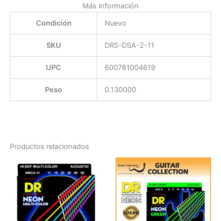
Más información
Condición
Nuevo
SKU
DRS-DSA-2-11
UPC
600781004619
Peso
0.130000
Productos relacionados