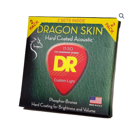
DRS-
DSA-
11
|
DR
STRINGS
|
CUERDAS
DRAGON
SKIN
CLEAR
COATED
ACOUSTIC:
11,
15,
22,
30,
40,
50
"DR
STRINGS"
cantidad