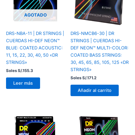
AGOTADO
DRS-NBA-11 | DR STRINGS |
DRS-NMCB6-30 | DR
CUERDAS HI-DEF NEON™
STRINGS | CUERDAS HI-
BLUE: COATED ACOUSTIC:
DEF NEON™ MULTI-COLOR:
11, 15, 22, 30, 40, 50 «DR
COATED BASS STRINGS:
STRINGS»
30, 45, 65, 85, 105, 125 «DR
STRINGS»
Soles S/.
155.3
Soles S/.
171.2
Leer más
Añadir al carrito