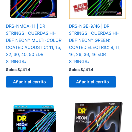
DRS-NMCA-11 | DR
DRS-NGE-9/46 | DR
STRINGS | CUERDAS HI-
STRINGS | CUERDAS HI-
DEF NEON™ MULTI-COLOR:
DEF NEON™ GREEN:
COATED ACOUSTIC: 11, 15,
COATED ELECTRIC: 9, 11,
22, 30, 40, 50 «DR
16, 26, 36, 46 «DR
STRINGS»
STRINGS»
Soles S/.
41.4
Soles S/.
41.4
Añadir al carrito
Añadir al carrito