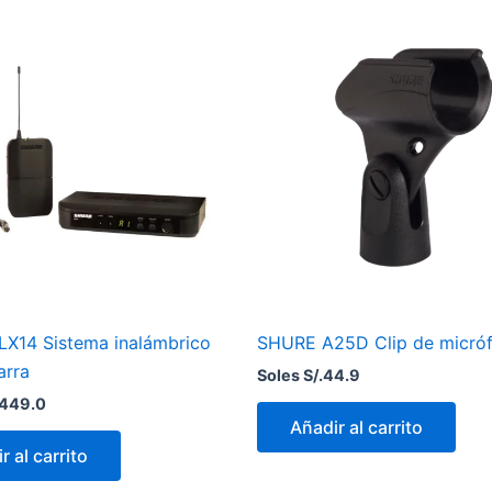
X14 Sistema inalámbrico
SHURE A25D Clip de micró
arra
Soles S/.
44.9
,449.0
Añadir al carrito
r al carrito