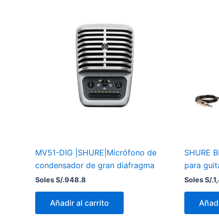
MV51-DIG |SHURE|Micrófono de
SHURE BL
condensador de gran diafragma
para guit
Soles S/.
948.8
Soles S/.
1
Añadir al carrito
Añadi