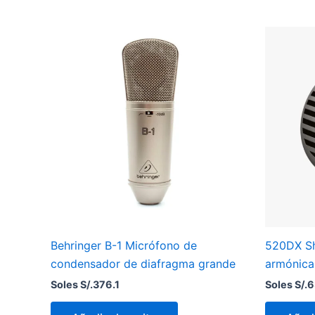
Behringer B-1 Micrófono de
520DX Sh
condensador de diafragma grande
armónica
Soles S/.
376.1
Soles S/.
6