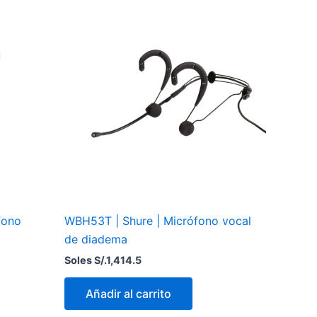
fono
WBH53T | Shure | Micrófono vocal
de diadema
Soles S/.
1,414.5
Añadir al carrito