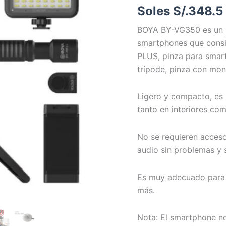
Soles S/.
348.5
para
Teléfonos
BOYA BY-VG350 es un ki
con
Trípode
smartphones que cons
y
PLUS, pinza para smart
luz
trípode, pinza con mon
Led
cantidad
Ligero y compacto, es 
tanto en interiores co
No se requieren acceso
audio sin problemas y 
Es muy adecuado para l
más.
Nota: El smartphone no