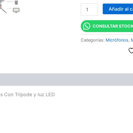
Añadir al c
CONSULTAR STOCK
Categorías:
Micrófonos
,
ones (0)
s Con Trípode y luz LED