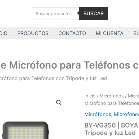
Búsqueda
BUSCAR
de
productos
CIO
PRODUCTOS
CONTACTO
MI CUENTA
B
e Micrófono para Teléfonos c
crófono para Teléfonos con Trípode y luz Led
BY-
Inicio
/
Micrófonos
/
Micr
VG350
Micrófono para Teléfonos
|
BOYA
Micrófonos
,
Micrófono
|
BY-VG350 | BOYA |
Kit
Trípode y luz Led
de
Micrófono