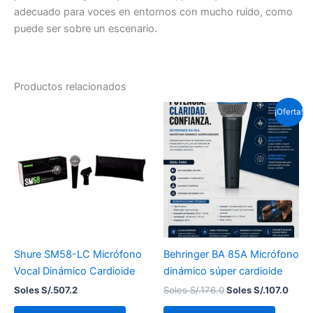
adecuado para voces en entornos con mucho ruido, como
puede ser sobre un escenario.
Productos relacionados
El
El
¡Oferta!
precio
preci
original
actua
era:
es:
Soles
Soles
S/.176.0.
S/.107
Shure SM58-LC Micrófono
Behringer BA 85A Micrófono
Vocal Dinámico Cardioide
dinámico súper cardioide
Soles S/.
507.2
Soles S/.
176.0
Soles S/.
107.0