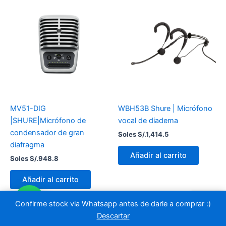
MV51-DIG
WBH53B Shure | Micrófono
|SHURE|Micrófono de
vocal de diadema
condensador de gran
Soles S/.
1,414.5
diafragma
Añadir al carrito
Soles S/.
948.8
Añadir al carrito
Confirme stock via Whatsapp antes de darle a comprar :)
Descartar