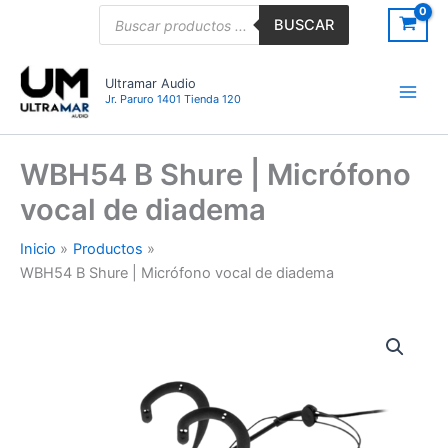
Ir
Búsqueda
BUSCAR
de
al
productos
contenido
Ultramar Audio
Jr. Paruro 1401 Tienda 120
WBH54 B Shure | Micrófono
vocal de diadema
Inicio
Productos
WBH54 B Shure | Micrófono vocal de diadema
WBH54
B
Shure
|
Micrófono
vocal
de