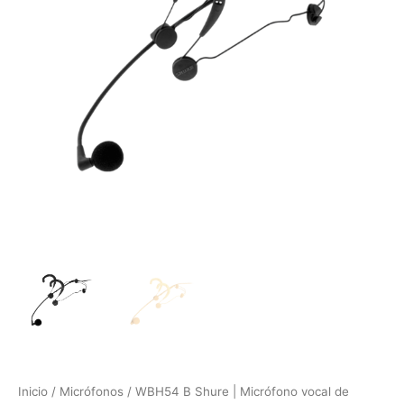
diadema
cantidad
Inicio
/
Micrófonos
/ WBH54 B Shure | Micrófono vocal de