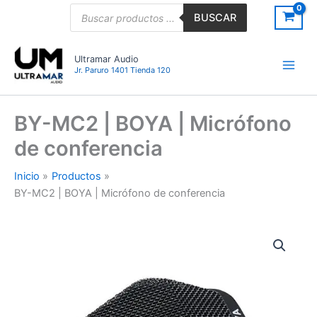
Ir
Búsqueda
BUSCAR
de
al
productos
contenido
Ultramar Audio
Jr. Paruro 1401 Tienda 120
BY-MC2 | BOYA | Micrófono
de conferencia
Inicio
Productos
BY-MC2 | BOYA | Micrófono de conferencia
BY-
MC2
|
BOYA
|
Micrófono
de