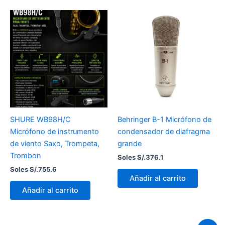
SHURE WB98H/C
Behringer B-1 Micrófono de
Micrófono de instrumento
condensador de diafragma
de viento Saxo, Trompeta,
grande
Trombon
Soles S/.
376.1
Soles S/.
755.6
Añadir al carrito
Añadir al carrito