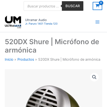
Ir
Búsqueda
BUSCAR
de
al
productos
contenido
Ultramar Audio
Jr. Paruro 1401 Tienda 120
520DX Shure | Micrófono de
armónica
Inicio
Productos
520DX Shure | Micrófono de armónica
520DX
Shure
|
Micrófono
de
armónica
cantidad