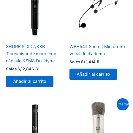
SHURE SLXD2/K8B
WBH54T Shure | Micrófono
Transmisor de mano con
vocal de diadema
cápsula KSM8 Dualdyne
Soles S/.
1,414.5
Soles S/.
2,846.3
Añadir al carrito
Añadir al carrito
El
El
¡Oferta!
precio
prec
original
actu
era:
es:
Soles
Sole
S/.621.0.
S/.5