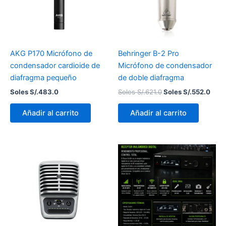
AKG P170 Micrófono de
Behringer B-2 Pro
condensador cardioide de
Micrófono de condensador
diafragma pequeño
de doble diafragma
Soles S/.
483.0
Soles S/.
621.0
Soles S/.
552.0
Añadir al carrito
Añadir al carrito