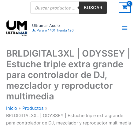
Ir
Búsqueda
BUSCAR
de
al
productos
contenido
Ultramar Audio
Jr. Paruro 1401 Tienda 120
BRLDIGITAL3XL | ODYSSEY |
Estuche triple extra grande
para controlador de DJ,
mezclador y reproductor
multimedia
Inicio
Productos
BRLDIGITAL3XL | ODYSSEY | Estuche triple extra grande
para controlador de DJ, mezclador y reproductor multimedia