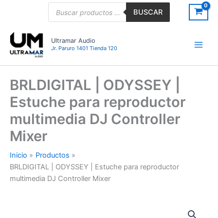
Ir
Búsqueda
BUSCAR
de
al
productos
contenido
Ultramar Audio
Jr. Paruro 1401 Tienda 120
BRLDIGITAL | ODYSSEY |
Estuche para reproductor
multimedia DJ Controller
Mixer
Inicio
Productos
BRLDIGITAL | ODYSSEY | Estuche para reproductor
multimedia DJ Controller Mixer
BRLDIGITAL
|