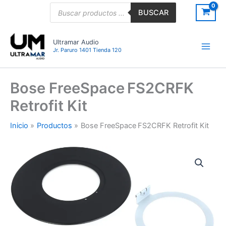
Ir
Búsqueda
BUSCAR
de
al
productos
contenido
Ultramar Audio
Jr. Paruro 1401 Tienda 120
Bose FreeSpace FS2CRFK
Retrofit Kit
Inicio
Productos
Bose FreeSpace FS2CRFK Retrofit Kit
Bose
FreeSpace FS2CRFK
Retrofit
Kit
cantidad