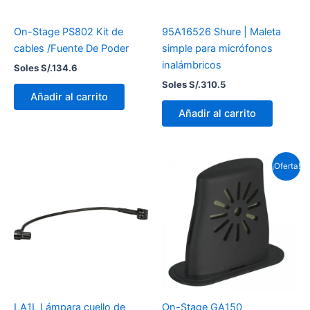
On-Stage PS802 Kit de
95A16526 Shure | Maleta
cables /Fuente De Poder
simple para micrófonos
inalámbricos
Soles S/.
134.6
Soles S/.
310.5
Añadir al carrito
Añadir al carrito
El
El
¡Oferta!
precio
precio
original
actual
era:
es:
Soles
Soles
S/.51.8.
S/.31.1.
LA1L Lámpara cuello de
On-Stage GA150