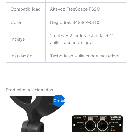
Compatibilidad
Altavoz FreeSpace FS2C
Color
Negro (ref. 842864‑0110)
2 railes + 2 anillos estándar + 2
Incluye
anillos anchos + guía
Instalación
Techo falso + tile bridge requerido
Productos relacionados
El
El
¡Oferta!
precio
precio
original
actual
era:
es:
Soles
Soles
S/.44.9.
S/.24.2.