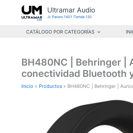
Ir
Ultramar Audio
al
Jr. Paruro 1401 Tienda 120
contenido
CATÁLOGO POR CATEGORÍAS
INI
BH480NC | Behringer | A
conectividad Bluetooth y
Inicio
Productos
BH480NC | Behringer | Auricu