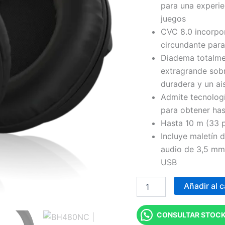
para una experie
juegos
CVC 8.0 incorpor
circundante para
Diadema totalme
extragrande sob
duradera y un ai
Admite tecnologí
para obtener has
Hasta 10 m (33 p
Incluye maletín 
audio de 3,5 mm
USB
Añadir al c
CONSULTAR STOCK