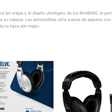
ra las orejas y el diseño ultraligero de los BH480NC le pe
obre su cabeza. Las almohadillas ultra suaves de espuma c
do lo hace aún mejor.