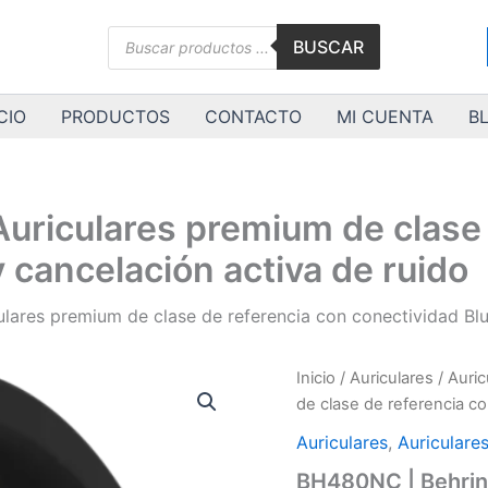
Búsqueda
BUSCAR
de
productos
CIO
PRODUCTOS
CONTACTO
MI CUENTA
B
uriculares premium de clase 
 cancelación activa de ruido
lares premium de clase de referencia con conectividad Blu
BH480NC
Inicio
/
Auriculares
/
Auric
|
de clase de referencia co
Behringer
|
Auriculares
,
Auriculare
Auriculares
BH480NC | Behring
premium