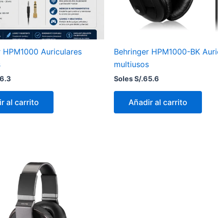
r HPM1000 Auriculares
Behringer HPM1000-BK Auri
s
multiusos
6.3
Soles S/.
65.6
r al carrito
Añadir al carrito