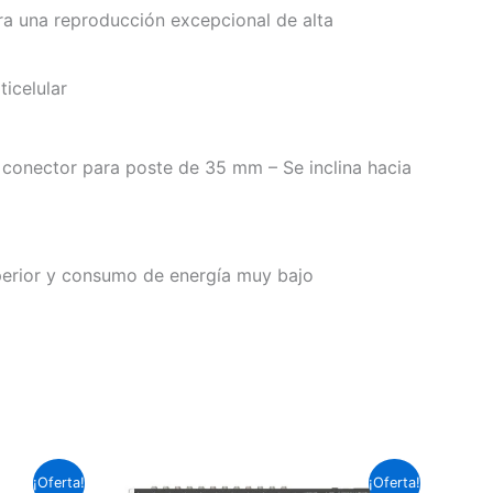
ra una reproducción excepcional de alta
icelular
n conector para poste de 35 mm – Se inclina hacia
uperior y consumo de energía muy bajo
El
El
El
¡Oferta!
¡Oferta!