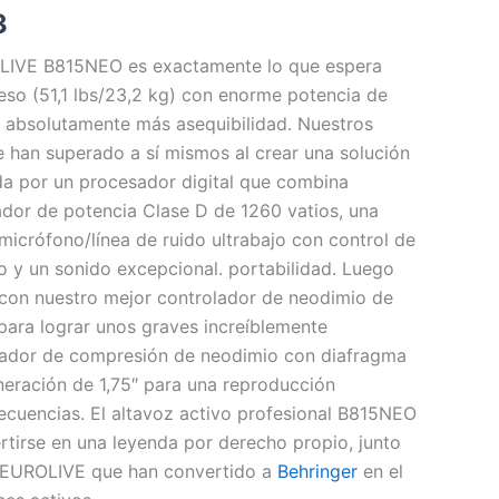
3
OLIVE B815NEO es exactamente lo que espera
so (51,1 lbs/23,2 kg) con enorme potencia de
y absolutamente más asequibilidad. Nuestros
e han superado a sí mismos al crear una solución
a por un procesador digital que combina
ador de potencia Clase D de 1260 vatios, una
micrófono/línea de ruido ultrabajo con control de
 y un sonido excepcional. portabilidad. Luego
on nuestro mejor controlador de neodimio de
 para lograr unos graves increíblemente
lador de compresión de neodimio con diafragma
eneración de 1,75″ para una reproducción
recuencias. El altavoz activo profesional B815NEO
rtirse en una leyenda por derecho propio, junto
 EUROLIVE que han convertido a
Behringer
en el