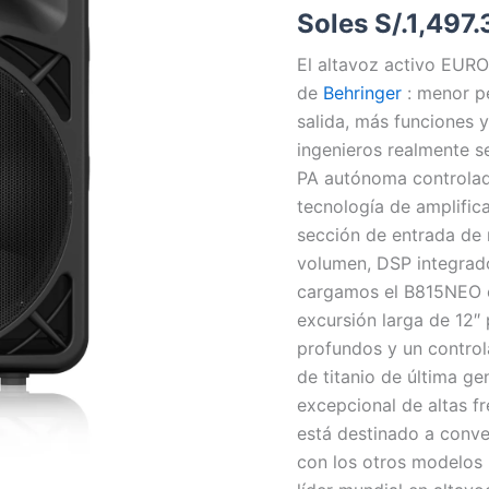
Soles S/.
1,497.
El altavoz activo EUR
de
Behringer
: menor pe
salida, más funciones 
ingenieros realmente s
PA autónoma controlad
tecnología de amplific
sección de entrada de 
volumen, DSP integrado
cargamos el B815NEO c
excursión larga de 12″
profundos y un contro
de titanio de última g
excepcional de altas f
está destinado a conve
con los otros modelos