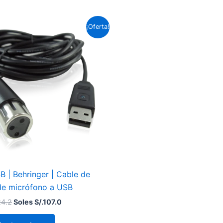
El
El
¡Oferta!
precio
precio
original
actual
era:
es:
Soles
Soles
S/.124.2.
S/.107.0.
 | Behringer | Cable de
 de micrófono a USB
24.2
Soles S/.
107.0