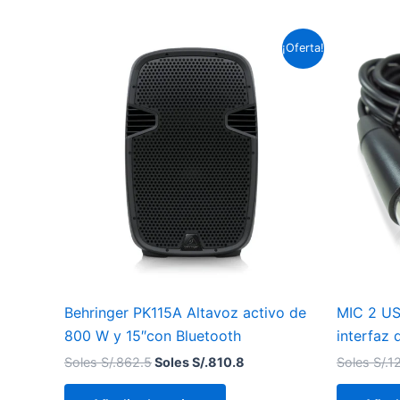
El
El
¡Oferta!
precio
precio
original
actual
era:
es:
Soles
Soles
S/.862.5.
S/.810.8.
Behringer PK115A Altavoz activo de
MIC 2 USB
800 W y 15″con Bluetooth
interfaz
Soles S/.
862.5
Soles S/.
810.8
Soles S/.
1