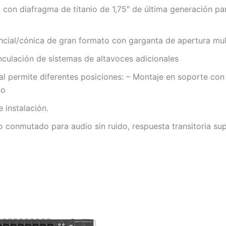
con diafragma de titanio de 1,75″ de última generación pa
ncial/cónica de gran formato con garganta de apertura mult
vinculación de sistemas de altavoces adicionales
dal permite diferentes posiciones: – Montaje en soporte co
so
 instalación.
 conmutado para audio sin ruido, respuesta transitoria s
El