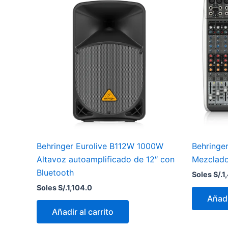
Behringer Eurolive B112W 1000W
Behring
Altavoz autoamplificado de 12″ con
Mezclado
Bluetooth
Soles S/.
1
Soles S/.
1,104.0
Añadi
Añadir al carrito