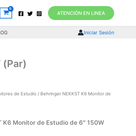
ATENCIÓN EN LINEA
LOG
Iniciar Sesión
 (Par)
itores de Estudio
/ Behringer NEKKST K6 Monitor de
El
El
precio
precio
original
actual
 K6 Monitor de Estudio de 6″ 150W
era:
es: