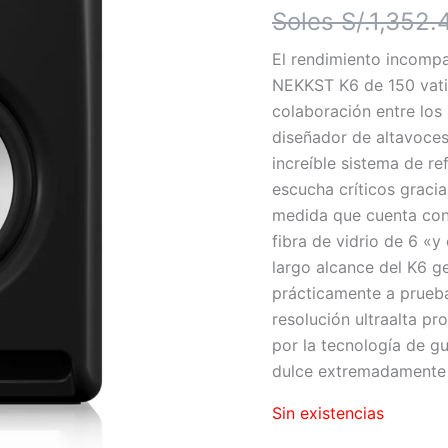
Soles S/.
1,352.
El rendimiento incompa
NEKKST K6 de 150 vatio
colaboración entre los
diseñador de altavoces 
increíble sistema de re
escucha críticos gracia
medida que cuenta con
fibra de vidrio de 6 «y
largo alcance del K6 g
prácticamente a prueb
resolución ultraalta pr
por la tecnología de g
dulce extremadamente
Sin existencias