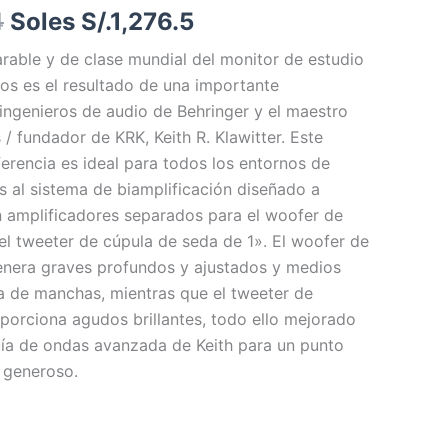
4
Soles S/.
1,276.5
Soles
Soles
S/.1,352.4.
S/.1,276.5.
rable y de clase mundial del monitor de estudio
s es el resultado de una importante
 ingenieros de audio de Behringer y el maestro
/ fundador de KRK, Keith R. Klawitter. Este
ferencia es ideal para todos los entornos de
s al sistema de biamplificación diseñado a
 amplificadores separados para el woofer de
 el tweeter de cúpula de seda de 1». El woofer de
enera graves profundos y ajustados y medios
a de manchas, mientras que el tweeter de
oporciona agudos brillantes, todo ello mejorado
uía de ondas avanzada de Keith para un punto
 generoso.