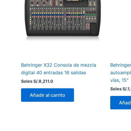
Behringer X32 Consola de mezcla
Behringer
digital 40 entradas 16 salidas
autoampli
vías, 15″
Soles S/.
8,211.0
Soles S/.
1
Añadir al carrito
Añadi