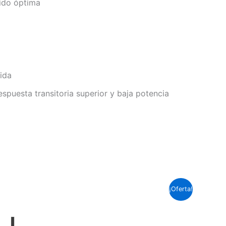
ido óptima
ida
espuesta transitoria superior y baja potencia
El
El
¡Oferta!
precio
precio
original
actual
era:
es:
Soles
Soles