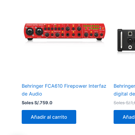
Behringer FCA610 Firepower Interfaz
Behringe
de Audio
digital d
Soles S/.
759.0
Soles S/.
1
Añadir al carrito
Añadi