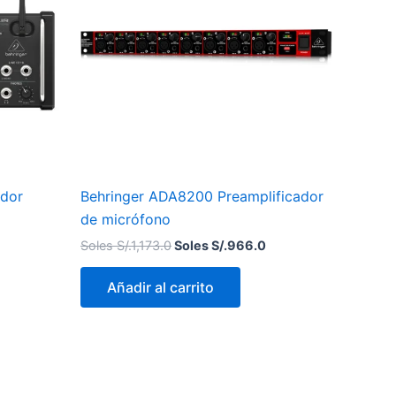
S/.1,173.0.
S/.966.0.
ador
Behringer ADA8200 Preamplificador
de micrófono
Soles S/.
1,173.0
Soles S/.
966.0
Añadir al carrito