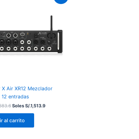
original
actual
era:
es:
Soles
Soles
S/.1,683.6.
S/.1,513.9.
r X Air XR12 Mezclador
e 12 entradas
,683.6
Soles S/.
1,513.9
r al carrito