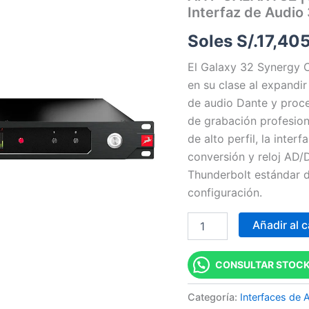
Interfaz de Audio
32
Synergy
Soles S/.
17,405
Core
Interfaz
El Galaxy 32 Synergy 
de
Audio
en su clase al expandir
32
de audio Dante y proc
canales
de grabación profesion
cantidad
de alto perfil, la inte
conversión y reloj AD
Thunderbolt estándar de
configuración.
Añadir al c
CONSULTAR STOCK
Categoría:
Interfaces de 