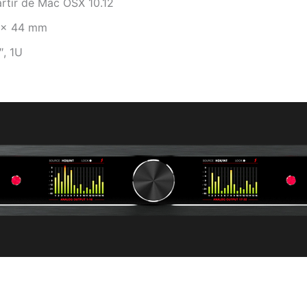
artir de Mac OSX 10.12
0 x 44 mm
″, 1U