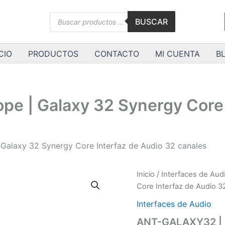
Búsqueda
BUSCAR
de
productos
CIO
PRODUCTOS
CONTACTO
MI CUENTA
B
e | Galaxy 32 Synergy Core 
Galaxy 32 Synergy Core Interfaz de Audio 32 canales
ANT-
Inicio
/
Interfaces de Aud
GALAXY32
Core Interfaz de Audio 3
|
Antelope
Interfaces de Audio
|
ANT-GALAXY32 | A
Galaxy