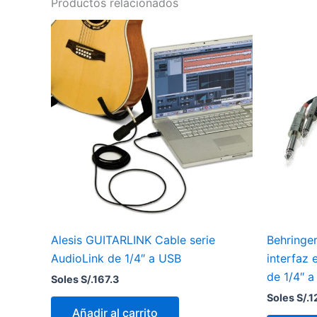
Productos relacionados
Alesis GUITARLINK Cable serie
Behringe
AudioLink de 1/4″ a USB
interfaz 
de 1/4″ 
Soles S/.
167.3
Soles S/.
1
Añadir al carrito