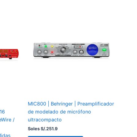
MIC800 | Behringer | Preamplificador
 16
de modelado de micrófono
eWire /
ultracompacto
Soles S/.
251.9
Midas