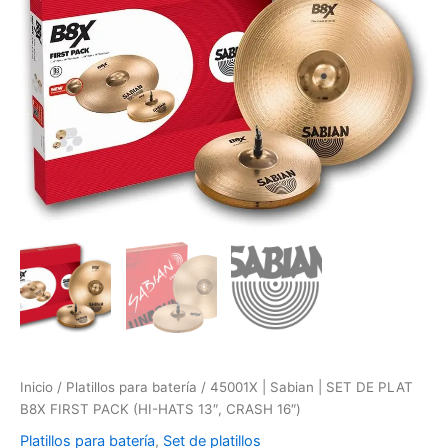
SET
DE
PLAT
B8X
FIRST
PACK
(HI-
HATS
13",
CRASH
16")
cantidad
Inicio
/
Platillos para batería
/ 45001X | Sabian | SET DE PLAT
B8X FIRST PACK (HI-HATS 13″, CRASH 16″)
Platillos para batería
,
Set de platillos