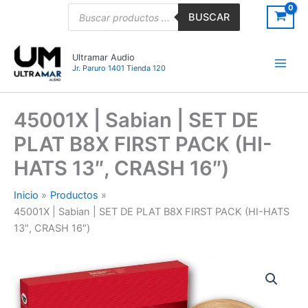
Ir
Búsqueda
BUSCAR
de
al
productos
contenido
Ultramar Audio
Jr. Paruro 1401 Tienda 120
45001X | Sabian | SET DE
PLAT B8X FIRST PACK (HI-
HATS 13″, CRASH 16″)
Inicio
Productos
45001X | Sabian | SET DE PLAT B8X FIRST PACK (HI-HATS
13″, CRASH 16″)
45001X
|
Sabian
|