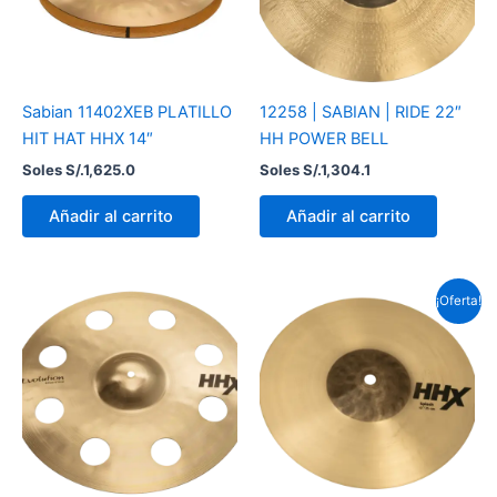
Sabian 11402XEB PLATILLO
12258 | SABIAN | RIDE 22″
HIT HAT HHX 14″
HH POWER BELL
Soles S/.
1,625.0
Soles S/.
1,304.1
Añadir al carrito
Añadir al carrito
El
El
¡Oferta!
precio
prec
original
actu
era:
es:
Soles
Sole
S/.621.0.
S/.5